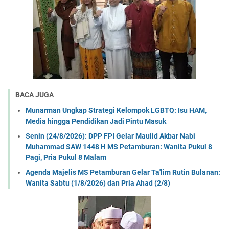
BACA JUGA
Munarman Ungkap Strategi Kelompok LGBTQ: Isu HAM,
Media hingga Pendidikan Jadi Pintu Masuk
Senin (24/8/2026): DPP FPI Gelar Maulid Akbar Nabi
Muhammad SAW 1448 H MS Petamburan: Wanita Pukul 8
Pagi, Pria Pukul 8 Malam
Agenda Majelis MS Petamburan Gelar Ta'lim Rutin Bulanan:
Wanita Sabtu (1/8/2026) dan Pria Ahad (2/8)