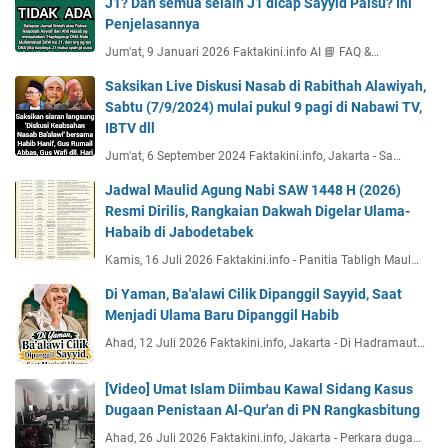
J1? Dan semua selain J1 dicap Sayyid Palsu? Ini
Penjelasannya
Jum'at, 9 Januari 2026 Faktakini.info AI 📘 FAQ &…
Saksikan Live Diskusi Nasab di Rabithah Alawiyah,
Sabtu (7/9/2024) mulai pukul 9 pagi di Nabawi TV,
IBTV dll
Jum'at, 6 September 2024 Faktakini.info, Jakarta - Sa…
Jadwal Maulid Agung Nabi SAW 1448 H (2026)
Resmi Dirilis, Rangkaian Dakwah Digelar Ulama-
Habaib di Jabodetabek
Kamis, 16 Juli 2026 Faktakini.info - Panitia Tabligh Maul…
Di Yaman, Ba'alawi Cilik Dipanggil Sayyid, Saat
Menjadi Ulama Baru Dipanggil Habib
Ahad, 12 Juli 2026 Faktakini.info, Jakarta - Di Hadramaut…
[Video] Umat Islam Diimbau Kawal Sidang Kasus
Dugaan Penistaan Al-Qur'an di PN Rangkasbitung
Ahad, 26 Juli 2026 Faktakini.info, Jakarta - Perkara duga…