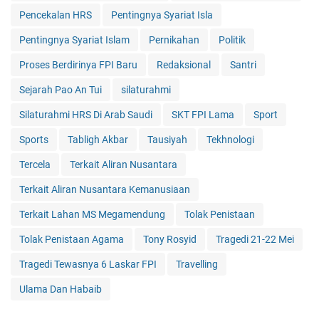
Pencekalan HRS
Pentingnya Syariat Isla
Pentingnya Syariat Islam
Pernikahan
Politik
Proses Berdirinya FPI Baru
Redaksional
Santri
Sejarah Pao An Tui
silaturahmi
Silaturahmi HRS Di Arab Saudi
SKT FPI Lama
Sport
Sports
Tabligh Akbar
Tausiyah
Tekhnologi
Tercela
Terkait Aliran Nusantara
Terkait Aliran Nusantara Kemanusiaan
Terkait Lahan MS Megamendung
Tolak Penistaan
Tolak Penistaan Agama
Tony Rosyid
Tragedi 21-22 Mei
Tragedi Tewasnya 6 Laskar FPI
Travelling
Ulama Dan Habaib