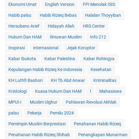
Ekonomi Umat
English Version
FPI Menolak ISIS
Habib palsu
Habib Rizieq Bebas
Halalan Thoyyiban
Hersubeno Arief
Hidayah Allah
HRS Center
Hukum Dan HAM
Ilmuwan Muslim
Info 212
Inspirasi
internasional
Jejak Koruptor
Kabar Ibukota
Kabar Palestina
Kabar Rohingya
Kepulangan Habib Rizieq Ke Indonesia
Kesehatan
KH Luthfi Bashori
KH Tb Abd Anwar
Kriminalitas
Kristologi
Kuasa Hukum Dan HAM
l
Mahasiswa
MPUI-I
Muslim Uighur
Pahlawan Revolusi Akhlak
palsu
Pekerja
Pemilu 2024
Pemimpin Muslim Berprestasi
Penahanan Habib Rizieq
Penahanan Habib Rizieq Shihab
Penangkapan Munarman