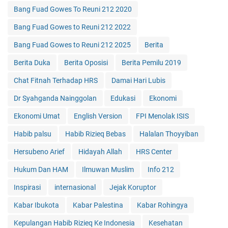
Bang Fuad Gowes To Reuni 212 2020
Bang Fuad Gowes to Reuni 212 2022
Bang Fuad Gowes to Reuni 212 2025
Berita
Berita Duka
Berita Oposisi
Berita Pemilu 2019
Chat Fitnah Terhadap HRS
Damai Hari Lubis
Dr Syahganda Nainggolan
Edukasi
Ekonomi
Ekonomi Umat
English Version
FPI Menolak ISIS
Habib palsu
Habib Rizieq Bebas
Halalan Thoyyiban
Hersubeno Arief
Hidayah Allah
HRS Center
Hukum Dan HAM
Ilmuwan Muslim
Info 212
Inspirasi
internasional
Jejak Koruptor
Kabar Ibukota
Kabar Palestina
Kabar Rohingya
Kepulangan Habib Rizieq Ke Indonesia
Kesehatan