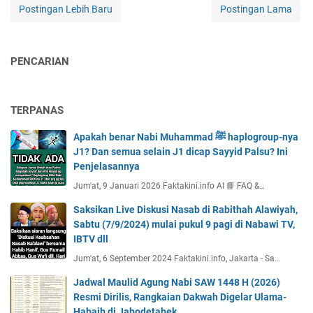
Postingan Lebih Baru
Postingan Lama
PENCARIAN
TERPANAS
Apakah benar Nabi Muhammad ﷺ haplogroup-nya
J1? Dan semua selain J1 dicap Sayyid Palsu? Ini
Penjelasannya
Jum'at, 9 Januari 2026 Faktakini.info AI 📘 FAQ &…
Saksikan Live Diskusi Nasab di Rabithah Alawiyah,
Sabtu (7/9/2024) mulai pukul 9 pagi di Nabawi TV,
IBTV dll
Jum'at, 6 September 2024 Faktakini.info, Jakarta - Sa…
Jadwal Maulid Agung Nabi SAW 1448 H (2026)
Resmi Dirilis, Rangkaian Dakwah Digelar Ulama-
Habaib di Jabodetabek