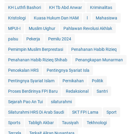
KH Luthfi Bashori
KH Tb Abd Anwar
Kriminalitas
Kristologi
Kuasa Hukum Dan HAM
l
Mahasiswa
MPUI-I
Muslim Uighur
Pahlawan Revolusi Akhlak
palsu
Pekerja
Pemilu 2024
Pemimpin Muslim Berprestasi
Penahanan Habib Rizieq
Penahanan Habib Rizieq Shihab
Penangkapan Munarman
Pencekalan HRS
Pentingnya Syariat Isla
Pentingnya Syariat Islam
Pernikahan
Politik
Proses Berdirinya FPI Baru
Redaksional
Santri
Sejarah Pao An Tui
silaturahmi
Silaturahmi HRS Di Arab Saudi
SKT FPI Lama
Sport
Sports
Tabligh Akbar
Tausiyah
Tekhnologi
Tercela
Terkait Aliran Nusantara