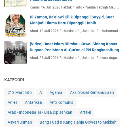
Kamis, 16 Juli 2026 Faktakini.info - Panitia Tabligh Maul…
Di Yaman, Ba'alawi Cilik Dipanggil Sayyid, Saat
Menjadi Ulama Baru Dipanggil Habib
Ahad, 12 Juli 2026 Faktakini.info, Jakarta - Di Hadramaut…
[Video] Umat Islam Diimbau Kawal Sidang Kasus
Dugaan Penistaan Al-Qur'an di PN Rangkasbitung
Ahad, 26 Juli 2026 Faktakini.info, Jakarta - Perkara duga…
KATEGORI
212 Mart Info
A
Agama
Aksi Sosial Kemanusiaan
Anies
Antariksa
Anti Komunis
Arab - Indonesia Tak Bisa Dipisahkan
Artikel
Asyari Usman
Bang Fuad & Kang Tjahja Gowes to Mekkah