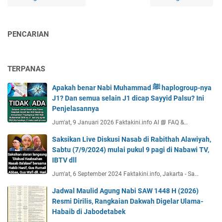
PENCARIAN
TERPANAS
Apakah benar Nabi Muhammad ﷺ haplogroup-nya
J1? Dan semua selain J1 dicap Sayyid Palsu? Ini
Penjelasannya
Jum'at, 9 Januari 2026 Faktakini.info AI 📘 FAQ &…
Saksikan Live Diskusi Nasab di Rabithah Alawiyah,
Sabtu (7/9/2024) mulai pukul 9 pagi di Nabawi TV,
IBTV dll
Jum'at, 6 September 2024 Faktakini.info, Jakarta - Sa…
Jadwal Maulid Agung Nabi SAW 1448 H (2026)
Resmi Dirilis, Rangkaian Dakwah Digelar Ulama-
Habaib di Jabodetabek