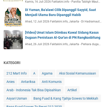
Kamis, 16 Juli 2026 Faktakini.info - Panitia Tabligh Maul…
Di Yaman, Ba'alawi Cilik Dipanggil Sayyid, Saat
Menjadi Ulama Baru Dipanggil Habib
Ahad, 12 Juli 2026 Faktakini.info, Jakarta - Di Hadramaut…
[Video] Umat Islam Diimbau Kawal Sidang Kasus
Dugaan Penistaan Al-Qur'an di PN Rangkasbitung
Ahad, 26 Juli 2026 Faktakini.info, Jakarta - Perkara duga…
KATEGORI
212 Mart Info
A
Agama
Aksi Sosial Kemanusiaan
Anies
Antariksa
Anti Komunis
Arab - Indonesia Tak Bisa Dipisahkan
Artikel
Asyari Usman
Bang Fuad & Kang Tjahja Gowes to Mekkah
Bang Fuad Gowes To Reuni 212 2020