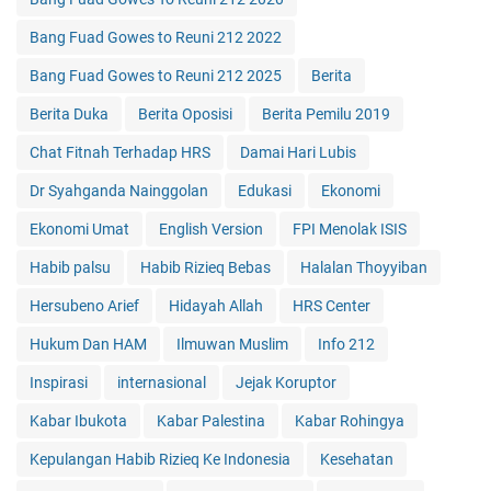
Bang Fuad Gowes to Reuni 212 2022
Bang Fuad Gowes to Reuni 212 2025
Berita
Berita Duka
Berita Oposisi
Berita Pemilu 2019
Chat Fitnah Terhadap HRS
Damai Hari Lubis
Dr Syahganda Nainggolan
Edukasi
Ekonomi
Ekonomi Umat
English Version
FPI Menolak ISIS
Habib palsu
Habib Rizieq Bebas
Halalan Thoyyiban
Hersubeno Arief
Hidayah Allah
HRS Center
Hukum Dan HAM
Ilmuwan Muslim
Info 212
Inspirasi
internasional
Jejak Koruptor
Kabar Ibukota
Kabar Palestina
Kabar Rohingya
Kepulangan Habib Rizieq Ke Indonesia
Kesehatan