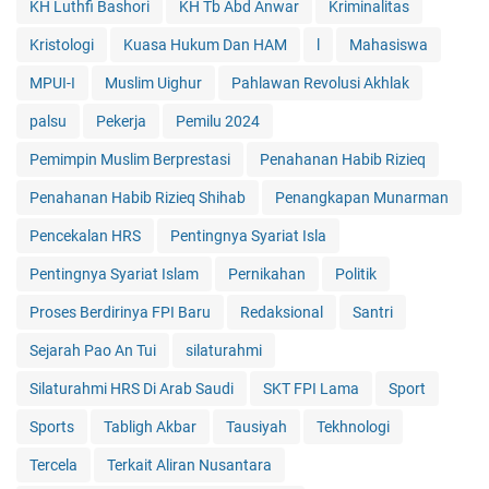
KH Luthfi Bashori
KH Tb Abd Anwar
Kriminalitas
Kristologi
Kuasa Hukum Dan HAM
l
Mahasiswa
MPUI-I
Muslim Uighur
Pahlawan Revolusi Akhlak
palsu
Pekerja
Pemilu 2024
Pemimpin Muslim Berprestasi
Penahanan Habib Rizieq
Penahanan Habib Rizieq Shihab
Penangkapan Munarman
Pencekalan HRS
Pentingnya Syariat Isla
Pentingnya Syariat Islam
Pernikahan
Politik
Proses Berdirinya FPI Baru
Redaksional
Santri
Sejarah Pao An Tui
silaturahmi
Silaturahmi HRS Di Arab Saudi
SKT FPI Lama
Sport
Sports
Tabligh Akbar
Tausiyah
Tekhnologi
Tercela
Terkait Aliran Nusantara