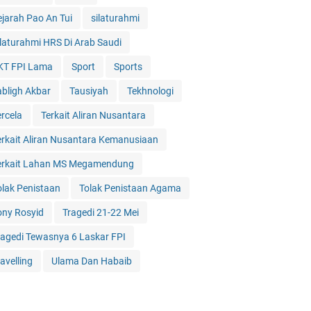
ejarah Pao An Tui
silaturahmi
ilaturahmi HRS Di Arab Saudi
KT FPI Lama
Sport
Sports
abligh Akbar
Tausiyah
Tekhnologi
ercela
Terkait Aliran Nusantara
erkait Aliran Nusantara Kemanusiaan
erkait Lahan MS Megamendung
olak Penistaan
Tolak Penistaan Agama
ony Rosyid
Tragedi 21-22 Mei
ragedi Tewasnya 6 Laskar FPI
avelling
Ulama Dan Habaib