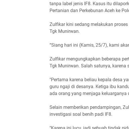
tanpa label jenis IF8. Kasus itu dilap
Pertanian dan Perkebunan Aceh ke Polda
Zulfikar kini sedang melakukan pros
Tgk Munirwan.
“Siang hari ini (Kamis, 25/7), kami 
Zulfikar mengungkapkan beberapa pe
Tgk Munirwan. Salah satunya, karena s
"Pertama karena beliau kepala desa y
guru ngaji di desanya. Ketiga ibu kan
ada orang yang menjaga keluarganya di
Selain memberikan pendampingan, Zul
investigasi soal benih padi IF8.
"Karena ini lucu, jadi sebuah tindak p