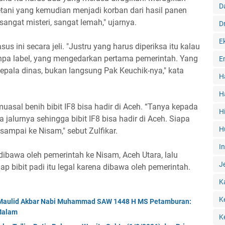
D
tani yang kemudian menjadi korban dari hasil panen
sangat misteri, sangat lemah," ujarnya.
D
E
us ini secara jeli. "Justru yang harus diperiksa itu kalau
npa label, yang mengedarkan pertama pemerintah. Yang
E
epala dinas, bukan langsung Pak Keuchik-nya," kata
H
H
uasal benih bibit IF8 bisa hadir di Aceh. “Tanya kepada
H
 jalurnya sehingga bibit IF8 bisa hadir di Aceh. Siapa
H
mpai ke Nisam," sebut Zulfikar.
I
 dibawa oleh pemerintah ke Nisam, Aceh Utara, lalu
J
bibit padi itu legal karena dibawa oleh pemerintah.
K
K
r Maulid Akbar Nabi Muhammad SAW 1448 H MS Petamburan:
 Malam
K