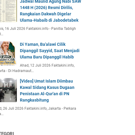
Jadwal Maulid Agung Nabi SAW
1448 H (2026) Resmi Dirilis,
Rangkaian Dakwah Digelar
Ulama-Habaib di Jabodetabek
s, 16 Juli 2026 Faktakini.info - Panitia Tabligh
l…
Di Yaman, Ba'alawi Cilik
Dipanggil Sayyid, Saat Menjadi
Ulama Baru Dipanggil Habib
Ahad, 12 Juli 2026 Faktakini.info,
rta - Di Hadramaut…
[Video] Umat Islam Diimbau
Kawal Sidang Kasus Dugaan
Penistaan Al-Qur'an di PN
Rangkasbitung
, 26 Juli 2026 Faktakini.info, Jakarta - Perkara
a…
TEGORI