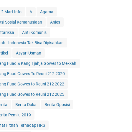
12 Mart Info
A
Agama
ksi Sosial Kemanusiaan
Anies
ntariksa
Anti Komunis
rab - Indonesia Tak Bisa Dipisahkan
tikel
Asyari Usman
ang Fuad & Kang Tjahja Gowes to Mekkah
ang Fuad Gowes To Reuni 212 2020
ang Fuad Gowes to Reuni 212 2022
ang Fuad Gowes to Reuni 212 2025
erita
Berita Duka
Berita Oposisi
erita Pemilu 2019
hat Fitnah Terhadap HRS