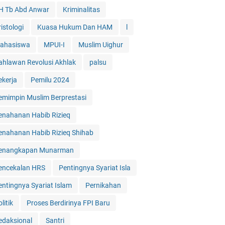
H Tb Abd Anwar
Kriminalitas
istologi
Kuasa Hukum Dan HAM
l
ahasiswa
MPUI-I
Muslim Uighur
ahlawan Revolusi Akhlak
palsu
ekerja
Pemilu 2024
emimpin Muslim Berprestasi
enahanan Habib Rizieq
enahanan Habib Rizieq Shihab
enangkapan Munarman
encekalan HRS
Pentingnya Syariat Isla
entingnya Syariat Islam
Pernikahan
litik
Proses Berdirinya FPI Baru
edaksional
Santri