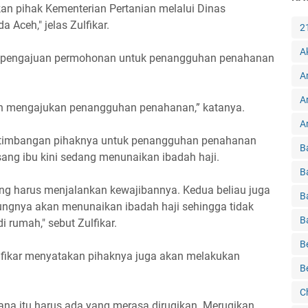
orkan pihak Kementerian Pertanian melalui Dinas
 Aceh," jelas Zulfikar.
2
A
es pengajuan permohonan untuk penangguhan penahanan
A
A
akan mengajukan penangguhan penahanan,” katanya.
Ar
rtimbangan pihaknya untuk penangguhan penahanan
B
ang ibu kini sedang menunaikan ibadah haji.
B
ang harus menjalankan kewajibannya. Kedua beliau juga
B
dungnya akan menunaikan ibadah haji sehingga tidak
B
 rumah," sebut Zulfikar.
B
fikar menyatakan pihaknya juga akan melakukan
B
C
idana itu harus ada yang merasa dirugikan. Merugikan