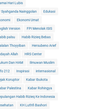
amai Hari Lubis
r Syahganda Nainggolan
Edukasi
konomi
Ekonomi Umat
nglish Version
FPI Menolak ISIS
abib palsu
Habib Rizieq Bebas
alalan Thoyyiban
Hersubeno Arief
idayah Allah
HRS Center
ukum Dan HAM
Ilmuwan Muslim
nfo 212
Inspirasi
internasional
ejak Koruptor
Kabar Ibukota
abar Palestina
Kabar Rohingya
epulangan Habib Rizieq Ke Indonesia
esehatan
KH Luthfi Bashori