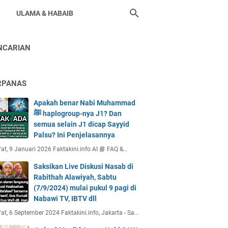
ULAMA & HABAIB
NCARIAN
RPANAS
Apakah benar Nabi Muhammad
ﷺ haplogroup-nya J1? Dan
semua selain J1 dicap Sayyid
Palsu? Ini Penjelasannya
at, 9 Januari 2026 Faktakini.info AI 📘 FAQ &…
Saksikan Live Diskusi Nasab di
Rabithah Alawiyah, Sabtu
(7/9/2024) mulai pukul 9 pagi di
Nabawi TV, IBTV dll
at, 6 September 2024 Faktakini.info, Jakarta - Sa…