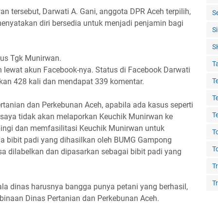
 tersebut, Darwati A. Gani, anggota DPR Aceh terpilih,
S
enyatakan diri bersedia untuk menjadi penjamin bagi
S
S
sus Tgk Munirwan.
T
n lewat akun Facebook-nya. Status di Facebook Darwati
kan 428 kali dan mendapat 339 komentar.
T
T
rtanian dan Perkebunan Aceh, apabila ada kasus seperti
T
, saya tidak akan melaporkan Keuchik Munirwan ke
pingi dan memfasilitasi Keuchik Munirwan untuk
T
 bibit padi yang dihasilkan oleh BUMG Gampong
T
 dilabelkan dan dipasarkan sebagai bibit padi yang
T
Tr
ala dinas harusnya bangga punya petani yang berhasil,
 binaan Dinas Pertanian dan Perkebunan Aceh.