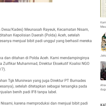
Kami
Mau
pala Desa/Kades) Meunasah Rayeuk, Kecamatan Nisam,
itahan Kepolisian Daerah (Polda) Aceh, setelah
esanya menjual bibit padi unggul yang berhasil mereka
Jaka
gka dan ditahan di Polda Aceh. Kami mendampinginya
a Zulfikar Muhammad, Direktur Eksekutif Koalisi NGO
/7).
ahan Tgk Munirwan yang juga Direktur PT Bumades
Ahad
esanya), setelah ditetapkan sebagai tersangka pada
dug
njualan benih padi IF8 tanpa label.
 Nisami, karena memproduksi dan menjual bibit padi
KA