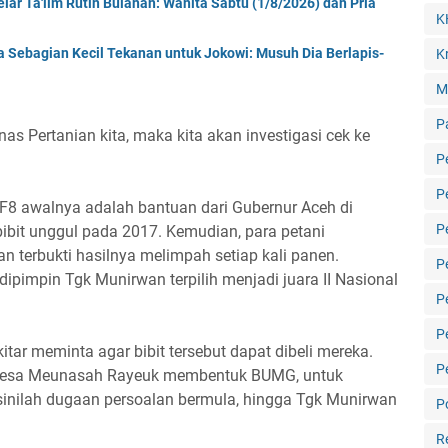
ar Ta'lim Rutin Bulanan: Wanita Sabtu (1/8/2026) dan Pria
K
a Sebagian Kecil Tekanan untuk Jokowi: Musuh Dia Berlapis-
Kr
M
P
inas Pertanian kita, maka kita akan investigasi cek ke
P
P
 IF8 awalnya adalah bantuan dari Gubernur Aceh di
P
ibit unggul pada 2017. Kemudian, para petani
erbukti hasilnya melimpah setiap kali panen.
P
pimpin Tgk Munirwan terpilih menjadi juara II Nasional
P
P
ar meminta agar bibit tersebut dapat dibeli mereka.
P
 Desa Meunasah Rayeuk membentuk BUMG, untuk
i sinilah dugaan persoalan bermula, hingga Tgk Munirwan
Po
R