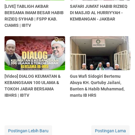
[LIVE] TABLIGH AKBAR
SAFARI JUM'AT HABIB RIZ8EQ
BERSAMA IMAM BESAR HABIB
DI MASJID AL HURRIYYAH -
RIZIEQ SYIHAB | FSPP KAB.
KEMBANGAN - JAKBAR
CIAMIS | IBTV
[Video] DIALOG KEUMATAN &
Gus Wafi Sidogiri Bertemu
KEBANGSAAN 100 ULAMA &
Abuya KH. Qurtuby Jailani,
TOKOH JABAR BERSAMA
Banten & Habib Muhammad,
IBHRS | IBTV
mantu IB HRS
Postingan Lebih Baru
Postingan Lama