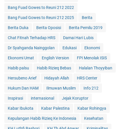
Bang Fuad Gowes to Reuni 212 2022
Bang Fuad Gowes to Reuni 212 2025
Berita
Berita Duka
Berita Oposisi
Berita Pemilu 2019
Chat Fitnah Terhadap HRS
Damai Hari Lubis
Dr Syahganda Nainggolan
Edukasi
Ekonomi
Ekonomi Umat
English Version
FPI Menolak ISIS
Habib palsu
Habib Rizieq Bebas
Halalan Thoyyiban
Hersubeno Arief
Hidayah Allah
HRS Center
Hukum Dan HAM
Ilmuwan Muslim
Info 212
Inspirasi
internasional
Jejak Koruptor
Kabar Ibukota
Kabar Palestina
Kabar Rohingya
Kepulangan Habib Rizieq Ke Indonesia
Kesehatan
KH Luthfi Bashori
KH Tb Abd Anwar
Kriminalitas