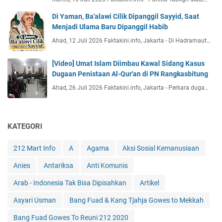
Di Yaman, Ba'alawi Cilik Dipanggil Sayyid, Saat
Menjadi Ulama Baru Dipanggil Habib
Ahad, 12 Juli 2026 Faktakini.info, Jakarta - Di Hadramaut…
[Video] Umat Islam Diimbau Kawal Sidang Kasus
Dugaan Penistaan Al-Qur'an di PN Rangkasbitung
Ahad, 26 Juli 2026 Faktakini.info, Jakarta - Perkara duga…
KATEGORI
212 Mart Info
A
Agama
Aksi Sosial Kemanusiaan
Anies
Antariksa
Anti Komunis
Arab - Indonesia Tak Bisa Dipisahkan
Artikel
Asyari Usman
Bang Fuad & Kang Tjahja Gowes to Mekkah
Bang Fuad Gowes To Reuni 212 2020