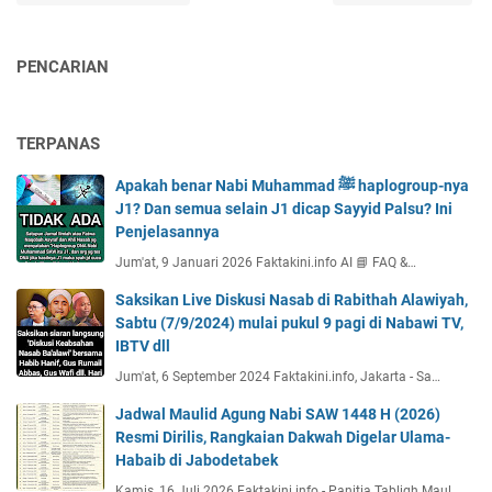
PENCARIAN
TERPANAS
Apakah benar Nabi Muhammad ﷺ haplogroup-nya
J1? Dan semua selain J1 dicap Sayyid Palsu? Ini
Penjelasannya
Jum'at, 9 Januari 2026 Faktakini.info AI 📘 FAQ &…
Saksikan Live Diskusi Nasab di Rabithah Alawiyah,
Sabtu (7/9/2024) mulai pukul 9 pagi di Nabawi TV,
IBTV dll
Jum'at, 6 September 2024 Faktakini.info, Jakarta - Sa…
Jadwal Maulid Agung Nabi SAW 1448 H (2026)
Resmi Dirilis, Rangkaian Dakwah Digelar Ulama-
Habaib di Jabodetabek
Kamis, 16 Juli 2026 Faktakini.info - Panitia Tabligh Maul…