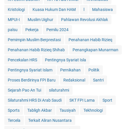
Kristologi
Kuasa Hukum Dan HAM
l
Mahasiswa
MPUI-I
Muslim Uighur
Pahlawan Revolusi Akhlak
palsu
Pekerja
Pemilu 2024
Pemimpin Muslim Berprestasi
Penahanan Habib Rizieq
Penahanan Habib Rizieq Shihab
Penangkapan Munarman
Pencekalan HRS
Pentingnya Syariat Isla
Pentingnya Syariat Islam
Pernikahan
Politik
Proses Berdirinya FPI Baru
Redaksional
Santri
Sejarah Pao An Tui
silaturahmi
Silaturahmi HRS Di Arab Saudi
SKT FPI Lama
Sport
Sports
Tabligh Akbar
Tausiyah
Tekhnologi
Tercela
Terkait Aliran Nusantara