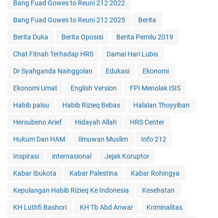
Bang Fuad Gowes to Reuni 212 2022
Bang Fuad Gowes to Reuni 212 2025
Berita
Berita Duka
Berita Oposisi
Berita Pemilu 2019
Chat Fitnah Terhadap HRS
Damai Hari Lubis
Dr Syahganda Nainggolan
Edukasi
Ekonomi
Ekonomi Umat
English Version
FPI Menolak ISIS
Habib palsu
Habib Rizieq Bebas
Halalan Thoyyiban
Hersubeno Arief
Hidayah Allah
HRS Center
Hukum Dan HAM
Ilmuwan Muslim
Info 212
Inspirasi
internasional
Jejak Koruptor
Kabar Ibukota
Kabar Palestina
Kabar Rohingya
Kepulangan Habib Rizieq Ke Indonesia
Kesehatan
KH Luthfi Bashori
KH Tb Abd Anwar
Kriminalitas