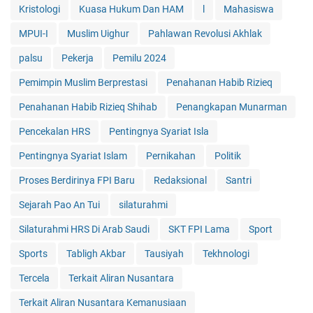
Kristologi
Kuasa Hukum Dan HAM
l
Mahasiswa
MPUI-I
Muslim Uighur
Pahlawan Revolusi Akhlak
palsu
Pekerja
Pemilu 2024
Pemimpin Muslim Berprestasi
Penahanan Habib Rizieq
Penahanan Habib Rizieq Shihab
Penangkapan Munarman
Pencekalan HRS
Pentingnya Syariat Isla
Pentingnya Syariat Islam
Pernikahan
Politik
Proses Berdirinya FPI Baru
Redaksional
Santri
Sejarah Pao An Tui
silaturahmi
Silaturahmi HRS Di Arab Saudi
SKT FPI Lama
Sport
Sports
Tabligh Akbar
Tausiyah
Tekhnologi
Tercela
Terkait Aliran Nusantara
Terkait Aliran Nusantara Kemanusiaan