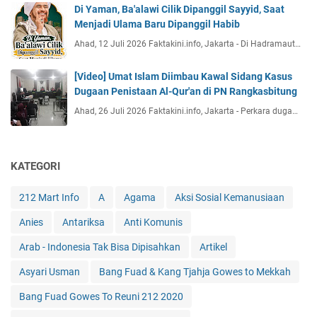
Di Yaman, Ba'alawi Cilik Dipanggil Sayyid, Saat
Menjadi Ulama Baru Dipanggil Habib
Ahad, 12 Juli 2026 Faktakini.info, Jakarta - Di Hadramaut…
[Video] Umat Islam Diimbau Kawal Sidang Kasus
Dugaan Penistaan Al-Qur'an di PN Rangkasbitung
Ahad, 26 Juli 2026 Faktakini.info, Jakarta - Perkara duga…
KATEGORI
212 Mart Info
A
Agama
Aksi Sosial Kemanusiaan
Anies
Antariksa
Anti Komunis
Arab - Indonesia Tak Bisa Dipisahkan
Artikel
Asyari Usman
Bang Fuad & Kang Tjahja Gowes to Mekkah
Bang Fuad Gowes To Reuni 212 2020