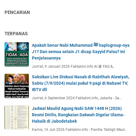
PENCARIAN
TERPANAS
Apakah benar Nabi Muhammad ﷺ haplogroup-nya
J1? Dan semua selain J1 dicap Sayyid Palsu? Ini
Penjelasannya
Jum'at, 9 Januari 2026 Faktakini.info AI 📘 FAQ &…
Saksikan Live Diskusi Nasab di Rabithah Alawiyah,
Sabtu (7/9/2024) mulai pukul 9 pagi di Nabawi TV,
IBTV dll
Jum'at, 6 September 2024 Faktakini.info, Jakarta - Sa…
Jadwal Maulid Agung Nabi SAW 1448 H (2026)
Resmi Dirilis, Rangkaian Dakwah Digelar Ulama-
Habaib di Jabodetabek
Kamis, 16 Juli 2026 Faktakini.info - Panitia Tabligh Maul…