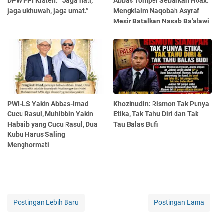
DPW FPI Klaten: “Jaga hati,
Abbas Tompel Sebarkan Hoax:
jaga ukhuwah, jaga umat.”
Mengklaim Naqobah Asyraf
Mesir Batalkan Nasab Ba'alawi
PWI-LS Yakin Abbas-Imad
Khozinudin: Rismon Tak Punya
Cucu Rasul, Muhibbin Yakin
Etika, Tak Tahu Diri dan Tak
Habaib yang Cucu Rasul, Dua
Tau Balas Bufi
Kubu Harus Saling
Menghormati
Postingan Lebih Baru
Postingan Lama