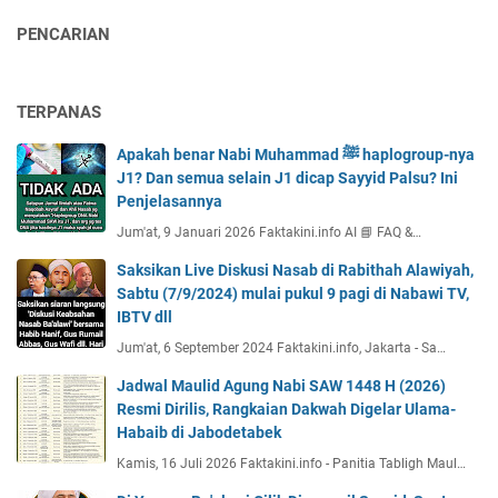
PENCARIAN
TERPANAS
Apakah benar Nabi Muhammad ﷺ haplogroup-nya
J1? Dan semua selain J1 dicap Sayyid Palsu? Ini
Penjelasannya
Jum'at, 9 Januari 2026 Faktakini.info AI 📘 FAQ &…
Saksikan Live Diskusi Nasab di Rabithah Alawiyah,
Sabtu (7/9/2024) mulai pukul 9 pagi di Nabawi TV,
IBTV dll
Jum'at, 6 September 2024 Faktakini.info, Jakarta - Sa…
Jadwal Maulid Agung Nabi SAW 1448 H (2026)
Resmi Dirilis, Rangkaian Dakwah Digelar Ulama-
Habaib di Jabodetabek
Kamis, 16 Juli 2026 Faktakini.info - Panitia Tabligh Maul…