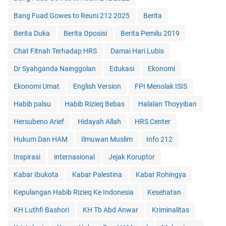
Bang Fuad Gowes to Reuni 212 2025
Berita
Berita Duka
Berita Oposisi
Berita Pemilu 2019
Chat Fitnah Terhadap HRS
Damai Hari Lubis
Dr Syahganda Nainggolan
Edukasi
Ekonomi
Ekonomi Umat
English Version
FPI Menolak ISIS
Habib palsu
Habib Rizieq Bebas
Halalan Thoyyiban
Hersubeno Arief
Hidayah Allah
HRS Center
Hukum Dan HAM
Ilmuwan Muslim
Info 212
Inspirasi
internasional
Jejak Koruptor
Kabar Ibukota
Kabar Palestina
Kabar Rohingya
Kepulangan Habib Rizieq Ke Indonesia
Kesehatan
KH Luthfi Bashori
KH Tb Abd Anwar
Kriminalitas