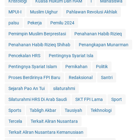
Kristologi
Kuasa Hukum Dan HAM
l
Mahasiswa
MPUI-I
Muslim Uighur
Pahlawan Revolusi Akhlak
palsu
Pekerja
Pemilu 2024
Pemimpin Muslim Berprestasi
Penahanan Habib Rizieq
Penahanan Habib Rizieq Shihab
Penangkapan Munarman
Pencekalan HRS
Pentingnya Syariat Isla
Pentingnya Syariat Islam
Pernikahan
Politik
Proses Berdirinya FPI Baru
Redaksional
Santri
Sejarah Pao An Tui
silaturahmi
Silaturahmi HRS Di Arab Saudi
SKT FPI Lama
Sport
Sports
Tabligh Akbar
Tausiyah
Tekhnologi
Tercela
Terkait Aliran Nusantara
Terkait Aliran Nusantara Kemanusiaan