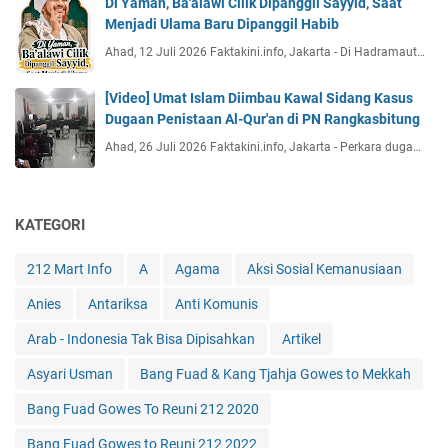
Di Yaman, Ba'alawi Cilik Dipanggil Sayyid, Saat
Menjadi Ulama Baru Dipanggil Habib
Ahad, 12 Juli 2026 Faktakini.info, Jakarta - Di Hadramaut…
[Video] Umat Islam Diimbau Kawal Sidang Kasus
Dugaan Penistaan Al-Qur'an di PN Rangkasbitung
Ahad, 26 Juli 2026 Faktakini.info, Jakarta - Perkara duga…
KATEGORI
212 Mart Info
A
Agama
Aksi Sosial Kemanusiaan
Anies
Antariksa
Anti Komunis
Arab - Indonesia Tak Bisa Dipisahkan
Artikel
Asyari Usman
Bang Fuad & Kang Tjahja Gowes to Mekkah
Bang Fuad Gowes To Reuni 212 2020
Bang Fuad Gowes to Reuni 212 2022