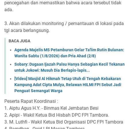
pencegahan dan memastikan bahwa acara tersebut tidak
ada.
3. Akan dilakukan monitoring / pemantauan di lokasi pada
tgl acara berlangsung.
BACA JUGA
Agenda Majelis MS Petamburan Gelar Ta'lim Rutin Bulanan:
Wanita Sabtu (1/8/2026) dan Pria Ahad (2/8)
Sobary: Dugaan Ijazah Palsu Hanya Sebagian Kecil Tekanan
untuk Jokowi: Musuh Dia Berlapis-lapis...
[Video] Masjid Al Hikmah Tetap Utuh di Tengah Kebakaran
Kampung Adat Cipta Mulya, Relawan HILMI FPI Sebut Jadi
Penguat Semangat Warga
Peserta Rapat Koordinasi :
1. Aiptu Agus H.Y. - Binmas Kel Jembatan Besi
2. Apipi - Wakil Ketua Bid Hisbah DPC FPI Tambora.
3. M. Luthfi - Wakil Ketua Bid Organisasi DPC FPI Tambora
4. Ramdhan - Qoid LPI Macan Tambora