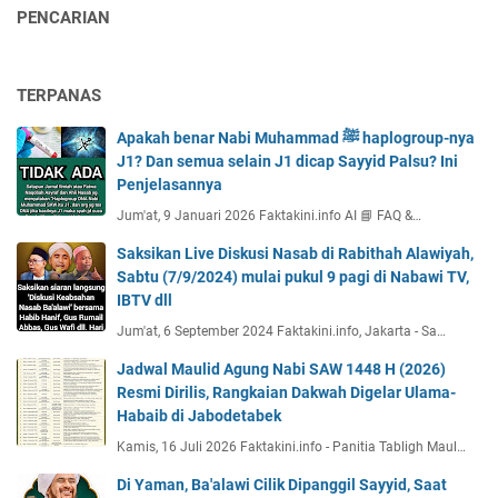
PENCARIAN
TERPANAS
Apakah benar Nabi Muhammad ﷺ haplogroup-nya
J1? Dan semua selain J1 dicap Sayyid Palsu? Ini
Penjelasannya
Jum'at, 9 Januari 2026 Faktakini.info AI 📘 FAQ &…
Saksikan Live Diskusi Nasab di Rabithah Alawiyah,
Sabtu (7/9/2024) mulai pukul 9 pagi di Nabawi TV,
IBTV dll
Jum'at, 6 September 2024 Faktakini.info, Jakarta - Sa…
Jadwal Maulid Agung Nabi SAW 1448 H (2026)
Resmi Dirilis, Rangkaian Dakwah Digelar Ulama-
Habaib di Jabodetabek
Kamis, 16 Juli 2026 Faktakini.info - Panitia Tabligh Maul…
Di Yaman, Ba'alawi Cilik Dipanggil Sayyid, Saat