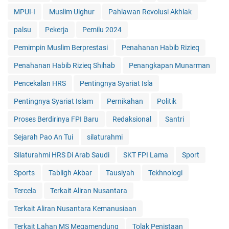
MPUI-I
Muslim Uighur
Pahlawan Revolusi Akhlak
palsu
Pekerja
Pemilu 2024
Pemimpin Muslim Berprestasi
Penahanan Habib Rizieq
Penahanan Habib Rizieq Shihab
Penangkapan Munarman
Pencekalan HRS
Pentingnya Syariat Isla
Pentingnya Syariat Islam
Pernikahan
Politik
Proses Berdirinya FPI Baru
Redaksional
Santri
Sejarah Pao An Tui
silaturahmi
Silaturahmi HRS Di Arab Saudi
SKT FPI Lama
Sport
Sports
Tabligh Akbar
Tausiyah
Tekhnologi
Tercela
Terkait Aliran Nusantara
Terkait Aliran Nusantara Kemanusiaan
Terkait Lahan MS Megamendung
Tolak Penistaan