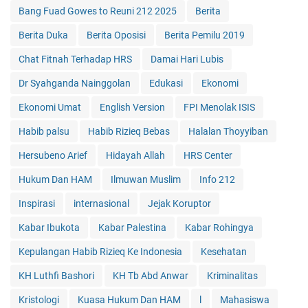
Bang Fuad Gowes to Reuni 212 2025
Berita
Berita Duka
Berita Oposisi
Berita Pemilu 2019
Chat Fitnah Terhadap HRS
Damai Hari Lubis
Dr Syahganda Nainggolan
Edukasi
Ekonomi
Ekonomi Umat
English Version
FPI Menolak ISIS
Habib palsu
Habib Rizieq Bebas
Halalan Thoyyiban
Hersubeno Arief
Hidayah Allah
HRS Center
Hukum Dan HAM
Ilmuwan Muslim
Info 212
Inspirasi
internasional
Jejak Koruptor
Kabar Ibukota
Kabar Palestina
Kabar Rohingya
Kepulangan Habib Rizieq Ke Indonesia
Kesehatan
KH Luthfi Bashori
KH Tb Abd Anwar
Kriminalitas
Kristologi
Kuasa Hukum Dan HAM
l
Mahasiswa