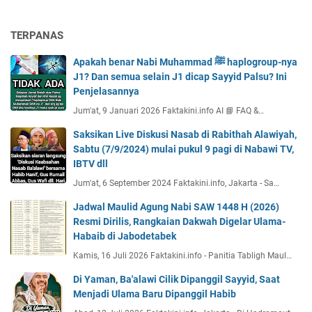
TERPANAS
Apakah benar Nabi Muhammad ﷺ haplogroup-nya
J1? Dan semua selain J1 dicap Sayyid Palsu? Ini
Penjelasannya
Jum'at, 9 Januari 2026 Faktakini.info AI 📘 FAQ &…
Saksikan Live Diskusi Nasab di Rabithah Alawiyah,
Sabtu (7/9/2024) mulai pukul 9 pagi di Nabawi TV,
IBTV dll
Jum'at, 6 September 2024 Faktakini.info, Jakarta - Sa…
Jadwal Maulid Agung Nabi SAW 1448 H (2026)
Resmi Dirilis, Rangkaian Dakwah Digelar Ulama-
Habaib di Jabodetabek
Kamis, 16 Juli 2026 Faktakini.info - Panitia Tabligh Maul…
Di Yaman, Ba'alawi Cilik Dipanggil Sayyid, Saat
Menjadi Ulama Baru Dipanggil Habib