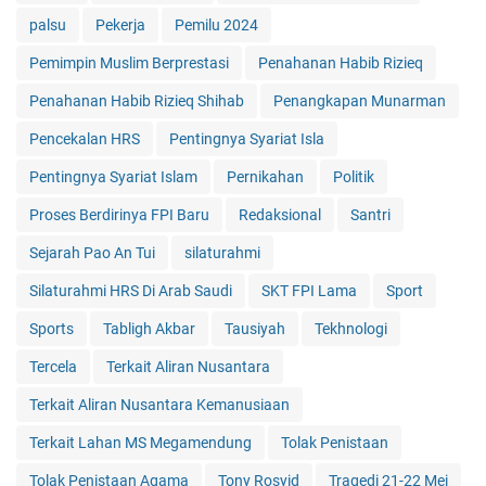
palsu
Pekerja
Pemilu 2024
Pemimpin Muslim Berprestasi
Penahanan Habib Rizieq
Penahanan Habib Rizieq Shihab
Penangkapan Munarman
Pencekalan HRS
Pentingnya Syariat Isla
Pentingnya Syariat Islam
Pernikahan
Politik
Proses Berdirinya FPI Baru
Redaksional
Santri
Sejarah Pao An Tui
silaturahmi
Silaturahmi HRS Di Arab Saudi
SKT FPI Lama
Sport
Sports
Tabligh Akbar
Tausiyah
Tekhnologi
Tercela
Terkait Aliran Nusantara
Terkait Aliran Nusantara Kemanusiaan
Terkait Lahan MS Megamendung
Tolak Penistaan
Tolak Penistaan Agama
Tony Rosyid
Tragedi 21-22 Mei