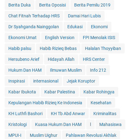
Berita Duka
Berita Oposisi
Berita Pemilu 2019
Chat Fitnah Terhadap HRS
Damai Hari Lubis
Dr Syahganda Nainggolan
Edukasi
Ekonomi
Ekonomi Umat
English Version
FPI Menolak ISIS
Habib palsu
Habib Rizieq Bebas
Halalan Thoyyiban
Hersubeno Arief
Hidayah Allah
HRS Center
Hukum Dan HAM
Ilmuwan Muslim
Info 212
Inspirasi
internasional
Jejak Koruptor
Kabar Ibukota
Kabar Palestina
Kabar Rohingya
Kepulangan Habib Rizieq Ke Indonesia
Kesehatan
KH Luthfi Bashori
KH Tb Abd Anwar
Kriminalitas
Kristologi
Kuasa Hukum Dan HAM
l
Mahasiswa
MPUI-I
Muslim Uighur
Pahlawan Revolusi Akhlak