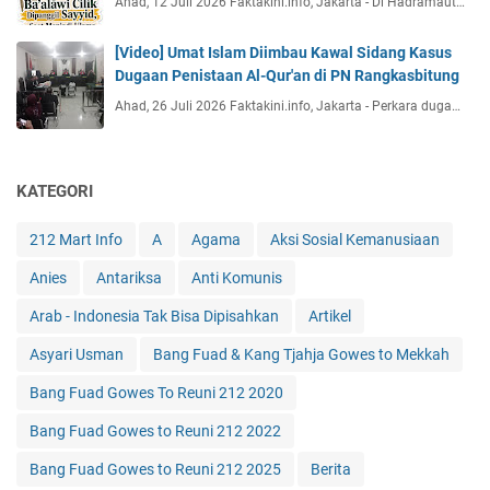
Ahad, 12 Juli 2026 Faktakini.info, Jakarta - Di Hadramaut…
[Video] Umat Islam Diimbau Kawal Sidang Kasus
Dugaan Penistaan Al-Qur'an di PN Rangkasbitung
Ahad, 26 Juli 2026 Faktakini.info, Jakarta - Perkara duga…
KATEGORI
212 Mart Info
A
Agama
Aksi Sosial Kemanusiaan
Anies
Antariksa
Anti Komunis
Arab - Indonesia Tak Bisa Dipisahkan
Artikel
Asyari Usman
Bang Fuad & Kang Tjahja Gowes to Mekkah
Bang Fuad Gowes To Reuni 212 2020
Bang Fuad Gowes to Reuni 212 2022
Bang Fuad Gowes to Reuni 212 2025
Berita