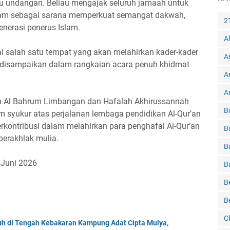
 undangan. Beliau mengajak seluruh jamaah untuk
am sebagai sarana memperkuat semangat dakwah,
2
enerasi penerus Islam.
A
i salah satu tempat yang akan melahirkan kader-kader
A
g disampaikan dalam rangkaian acara penuh khidmat
A
Ar
an Al Bahrum Limbangan dan Hafalah Akhirussannah
B
 syukur atas perjalanan lembaga pendidikan Al-Qur’an
berkontribusi dalam melahirkan para penghafal Al-Qur’an
B
berakhlak mulia.
B
 Juni 2026
B
B
B
C
tuh di Tengah Kebakaran Kampung Adat Cipta Mulya,