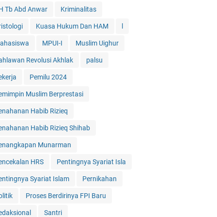
H Tb Abd Anwar
Kriminalitas
istologi
Kuasa Hukum Dan HAM
l
ahasiswa
MPUI-I
Muslim Uighur
ahlawan Revolusi Akhlak
palsu
ekerja
Pemilu 2024
emimpin Muslim Berprestasi
enahanan Habib Rizieq
enahanan Habib Rizieq Shihab
enangkapan Munarman
encekalan HRS
Pentingnya Syariat Isla
entingnya Syariat Islam
Pernikahan
litik
Proses Berdirinya FPI Baru
edaksional
Santri