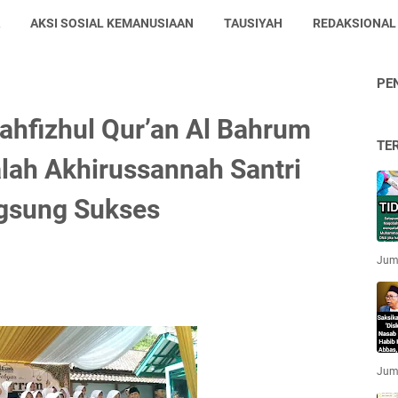
AKSI SOSIAL KEMANUSIAAN
TAUSIYAH
REDAKSIONAL
PE
ahfizhul Qur’an Al Bahrum
TE
lah Akhirussannah Santri
ngsung Sukses
Jum'
Jum'