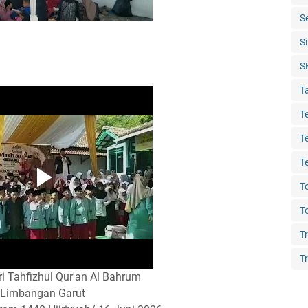
S
S
S
T
T
T
T
T
T
T
Tr
i Tahfizhul Qur'an Al Bahrum
Limbangan Garut