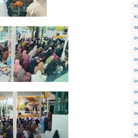
K
Kr
M
P
P
P
P
P
P
P
P
Po
R