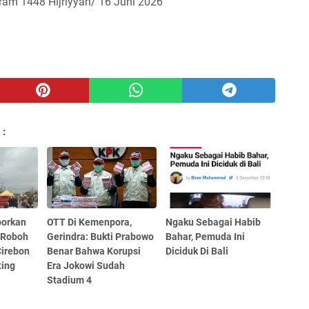
ram 1448 Hijriyyah/ 16 Juni 2026
 :
porkan
OTT Di Kemenpora,
Ngaku Sebagai Habib
 Roboh
Gerindra: Bukti Prabowo
Bahar, Pemuda Ini
Cirebon
Benar Bahwa Korupsi
Diciduk Di Bali
ting
Era Jokowi Sudah
Stadium 4