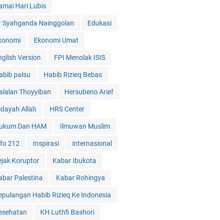
amai Hari Lubis
r Syahganda Nainggolan
Edukasi
konomi
Ekonomi Umat
nglish Version
FPI Menolak ISIS
abib palsu
Habib Rizieq Bebas
alalan Thoyyiban
Hersubeno Arief
idayah Allah
HRS Center
ukum Dan HAM
Ilmuwan Muslim
nfo 212
Inspirasi
internasional
ejak Koruptor
Kabar Ibukota
abar Palestina
Kabar Rohingya
epulangan Habib Rizieq Ke Indonesia
esehatan
KH Luthfi Bashori