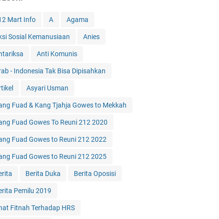
12 Mart Info
A
Agama
ksi Sosial Kemanusiaan
Anies
ntariksa
Anti Komunis
rab - Indonesia Tak Bisa Dipisahkan
tikel
Asyari Usman
ang Fuad & Kang Tjahja Gowes to Mekkah
ang Fuad Gowes To Reuni 212 2020
ang Fuad Gowes to Reuni 212 2022
ang Fuad Gowes to Reuni 212 2025
erita
Berita Duka
Berita Oposisi
erita Pemilu 2019
hat Fitnah Terhadap HRS