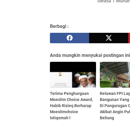
Selasa 1 Muhar
Berbagi :
Anda mungkin menyukai postingan ini
Terima Penghargaan
Relawan FPI La
Moeslim Choice Award,
Bangunan Yang
Habib Rizieq Berharap
Di Panguragan 
Moeslimchoice
Akibat Angin Pu
Istiqomah l
Beliung