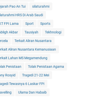
ejarah Pao An Tui
silaturahmi
ilaturahmi HRS Di Arab Saudi
KT FPI Lama
Sport
Sports
abligh Akbar
Tausiyah
Tekhnologi
ercela
Terkait Aliran Nusantara
erkait Aliran Nusantara Kemanusiaan
erkait Lahan MS Megamendung
olak Penistaan
Tolak Penistaan Agama
ony Rosyid
Tragedi 21-22 Mei
ragedi Tewasnya 6 Laskar FPI
avelling
Ulama Dan Habaib