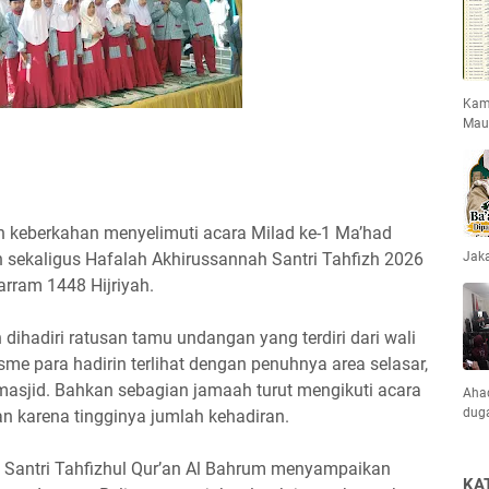
Kami
Mau
uh keberkahan menyelimuti acara Milad ke-1 Ma’had
 sekaligus Hafalah Akhirussannah Santri Tahfizh 2026
Jaka
rram 1448 Hijriyah.
dihadiri ratusan tamu undangan yang terdiri dari wali
sme para hadirin terlihat dengan penuhnya area selasar,
asjid. Bahkan sebagian jamaah turut mengikuti acara
Ahad
dug
lan karena tingginya jumlah kehadiran.
 Santri Tahfizhul Qur’an Al Bahrum menyampaikan
KA