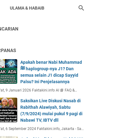
ULAMA & HABAIB
NCARIAN
RPANAS
Apakah benar Nabi Muhammad
ﷺ haplogroup-nya J1? Dan
semua selain J1 dicap Sayyid
Palsu? Ini Penjelasannya
at, 9 Januari 2026 Faktakini.info AI 📘 FAQ &…
Saksikan Live Diskusi Nasab di
Rabithah Alawiyah, Sabtu
(7/9/2024) mulai pukul 9 pagi di
Nabawi TV, IBTV dll
at, 6 September 2024 Faktakini.info, Jakarta - Sa…