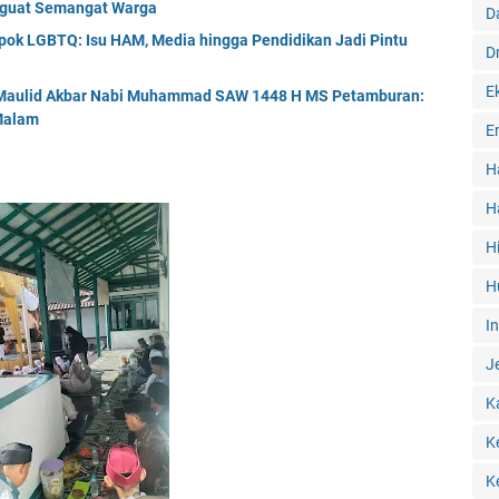
nguat Semangat Warga
D
ok LGBTQ: Isu HAM, Media hingga Pendidikan Jadi Pintu
D
E
r Maulid Akbar Nabi Muhammad SAW 1448 H MS Petamburan:
 Malam
E
H
H
H
H
I
J
K
K
K