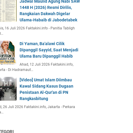
Jadwal Maulid Agung Nabi SAW
1448 H (2026) Resmi Dirilis,
Rangkaian Dakwah Digelar
Ulama-Habaib di Jabodetabek
s, 16 Juli 2026 Faktakini.info - Panitia Tabligh
l…
Di Yaman, Ba'alawi Cilik
Dipanggil Sayyid, Saat Menjadi
Ulama Baru Dipanggil Habib
Ahad, 12 Juli 2026 Faktakini.info,
rta - Di Hadramaut…
[Video] Umat Islam Diimbau
Kawal Sidang Kasus Dugaan
Penistaan Al-Qur'an di PN
Rangkasbitung
, 26 Juli 2026 Faktakini.info, Jakarta - Perkara
a…
TEGORI