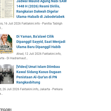
Jadwal Maulid Agung Nabi SAW
1448 H (2026) Resmi Dirilis,
Rangkaian Dakwah Digelar
Ulama-Habaib di Jabodetabek
s, 16 Juli 2026 Faktakini.info - Panitia Tabligh
l…
Di Yaman, Ba'alawi Cilik
Dipanggil Sayyid, Saat Menjadi
Ulama Baru Dipanggil Habib
Ahad, 12 Juli 2026 Faktakini.info,
rta - Di Hadramaut…
[Video] Umat Islam Diimbau
Kawal Sidang Kasus Dugaan
Penistaan Al-Qur'an di PN
Rangkasbitung
, 26 Juli 2026 Faktakini.info, Jakarta - Perkara
a…
TEGORI