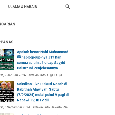
ULAMA & HABAIB
NCARIAN
RPANAS
Apakah benar Nabi Muhammad
ﷺ haplogroup-nya J1? Dan
semua selain J1 dicap Sayyid
Palsu? Ini Penjelasannya
at, 9 Januari 2026 Faktakini.info AI 📘 FAQ &…
Saksikan Live Diskusi Nasab di
Rabithah Alawiyah, Sabtu
(7/9/2024) mulai pukul 9 pagi di
Nabawi TV, IBTV dll
at, 6 September 2024 Faktakini.info, Jakarta - Sa…