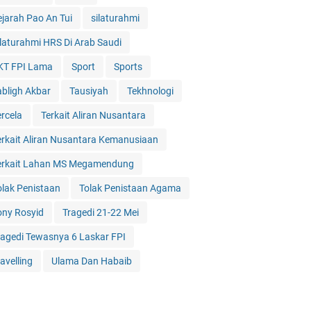
ejarah Pao An Tui
silaturahmi
ilaturahmi HRS Di Arab Saudi
KT FPI Lama
Sport
Sports
abligh Akbar
Tausiyah
Tekhnologi
ercela
Terkait Aliran Nusantara
erkait Aliran Nusantara Kemanusiaan
erkait Lahan MS Megamendung
olak Penistaan
Tolak Penistaan Agama
ony Rosyid
Tragedi 21-22 Mei
ragedi Tewasnya 6 Laskar FPI
avelling
Ulama Dan Habaib