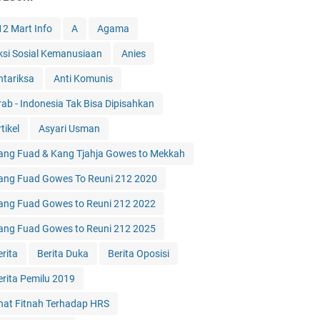
12 Mart Info
A
Agama
ksi Sosial Kemanusiaan
Anies
ntariksa
Anti Komunis
rab - Indonesia Tak Bisa Dipisahkan
tikel
Asyari Usman
ang Fuad & Kang Tjahja Gowes to Mekkah
ang Fuad Gowes To Reuni 212 2020
ang Fuad Gowes to Reuni 212 2022
ang Fuad Gowes to Reuni 212 2025
erita
Berita Duka
Berita Oposisi
erita Pemilu 2019
hat Fitnah Terhadap HRS