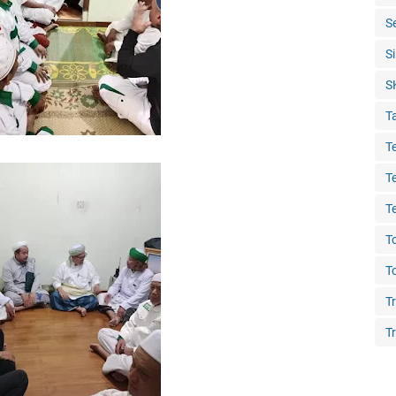
S
S
S
T
T
T
T
T
T
T
Tr