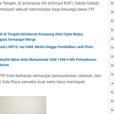
a Tengah, di antaranya KH Achmad Rofi’i, Sekda Ustadz
D
menjadi sebuah kehormatan bagi keluarga besar FPI
D
E
E
tuh di Tengah Kebakaran Kampung Adat Cipta Mulya,
H
nguat Semangat Warga
ok LGBTQ: Isu HAM, Media hingga Pendidikan Jadi Pintu
H
H
r Maulid Akbar Nabi Muhammad SAW 1448 H MS Petamburan:
 Malam
H
I
, FPI Solo berharap semangat persaudaraan, dakwah, dan
i Solo Raya semakin kuat serta terus mendapat
J
K
K
K