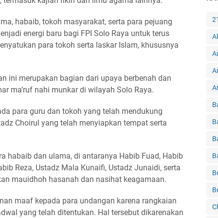
 termasuk kajian fikih dan ilmu agama lainnya.
2
lama, habaib, tokoh masyarakat, serta para pejuang
njadi energi baru bagi FPI Solo Raya untuk terus
A
yatukan para tokoh serta laskar Islam, khususnya
A
A
n ini merupakan bagian dari upaya berbenah dan
Ar
r ma’ruf nahi munkar di wilayah Solo Raya.
B
ada para guru dan tokoh yang telah mendukung
B
adz Choirul yang telah menyiapkan tempat serta
B
ara habaib dan ulama, di antaranya Habib Fuad, Habib
B
b Reza, Ustadz Mala Kunaifi, Ustadz Junaidi, serta
B
ikan mauidhoh hasanah dan nasihat keagamaan.
B
nan maaf kepada para undangan karena rangkaian
C
dwal yang telah ditentukan. Hal tersebut dikarenakan