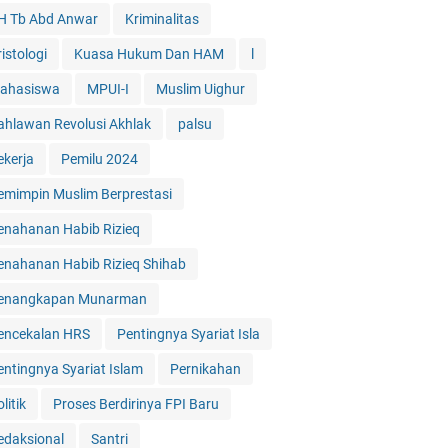
H Tb Abd Anwar
Kriminalitas
istologi
Kuasa Hukum Dan HAM
l
ahasiswa
MPUI-I
Muslim Uighur
ahlawan Revolusi Akhlak
palsu
ekerja
Pemilu 2024
emimpin Muslim Berprestasi
enahanan Habib Rizieq
enahanan Habib Rizieq Shihab
enangkapan Munarman
encekalan HRS
Pentingnya Syariat Isla
entingnya Syariat Islam
Pernikahan
litik
Proses Berdirinya FPI Baru
edaksional
Santri