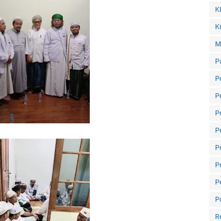
K
Kr
M
P
P
P
P
P
P
P
P
Po
R