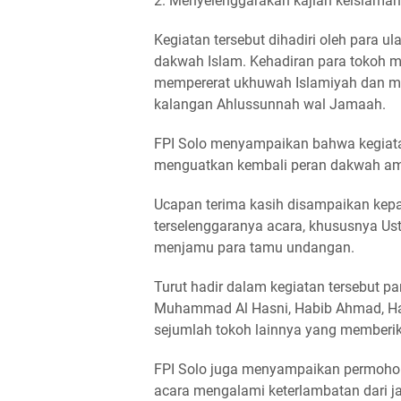
2. Menyelenggarakan kajian keislaman,
Kegiatan tersebut dihadiri oleh para u
dakwah Islam. Kehadiran para tokoh me
mempererat ukhuwah Islamiyah dan men
kalangan Ahlussunnah wal Jamaah.
FPI Solo menyampaikan bahwa kegiata
menguatkan kembali peran dakwah ama
Ucapan terima kasih disampaikan kep
terselenggaranya acara, khususnya Ust
menjamu para tamu undangan.
Turut hadir dalam kegiatan tersebut p
Muhammad Al Hasni, Habib Ahmad, Habi
sejumlah tokoh lainnya yang member
FPI Solo juga menyampaikan permoho
acara mengalami keterlambatan dari ja