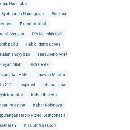
amai Hari Lubis
r Syahganda Nainggolan
Edukasi
konomi
Ekonomi Umat
nglish Version
FPI Menolak ISIS
abib palsu
Habib Rizieq Bebas
alalan Thoyyiban
Hersubeno Arief
idayah Allah
HRS Center
ukum Dan HAM
Ilmuwan Muslim
nfo 212
Inspirasi
internasional
ejak Koruptor
Kabar Ibukota
abar Palestina
Kabar Rohingya
epulangan Habib Rizieq Ke Indonesia
esehatan
KH Luthfi Bashori