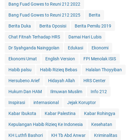
Bang Fuad Gowes to Reuni 212 2022
Bang Fuad Gowes to Reuni 212 2025
Berita
Berita Duka
Berita Oposisi
Berita Pemilu 2019
Chat Fitnah Terhadap HRS
Damai Hari Lubis
Dr Syahganda Nainggolan
Edukasi
Ekonomi
Ekonomi Umat
English Version
FPI Menolak ISIS
Habib palsu
Habib Rizieq Bebas
Halalan Thoyyiban
Hersubeno Arief
Hidayah Allah
HRS Center
Hukum Dan HAM
Ilmuwan Muslim
Info 212
Inspirasi
internasional
Jejak Koruptor
Kabar Ibukota
Kabar Palestina
Kabar Rohingya
Kepulangan Habib Rizieq Ke Indonesia
Kesehatan
KH Luthfi Bashori
KH Tb Abd Anwar
Kriminalitas