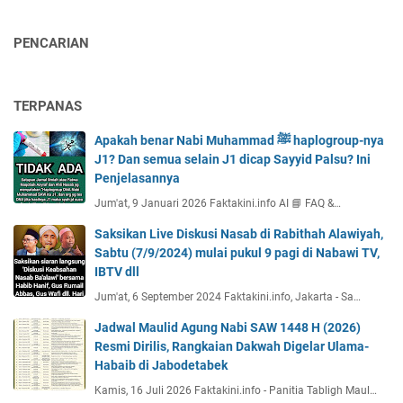
PENCARIAN
TERPANAS
Apakah benar Nabi Muhammad ﷺ haplogroup-nya
J1? Dan semua selain J1 dicap Sayyid Palsu? Ini
Penjelasannya
Jum'at, 9 Januari 2026 Faktakini.info AI 📘 FAQ &…
Saksikan Live Diskusi Nasab di Rabithah Alawiyah,
Sabtu (7/9/2024) mulai pukul 9 pagi di Nabawi TV,
IBTV dll
Jum'at, 6 September 2024 Faktakini.info, Jakarta - Sa…
Jadwal Maulid Agung Nabi SAW 1448 H (2026)
Resmi Dirilis, Rangkaian Dakwah Digelar Ulama-
Habaib di Jabodetabek
Kamis, 16 Juli 2026 Faktakini.info - Panitia Tabligh Maul…