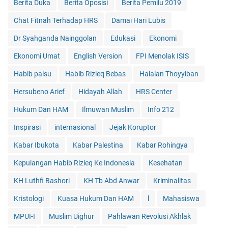
Berita Duka
Berita Oposisi
Berita Pemilu 2019
Chat Fitnah Terhadap HRS
Damai Hari Lubis
Dr Syahganda Nainggolan
Edukasi
Ekonomi
Ekonomi Umat
English Version
FPI Menolak ISIS
Habib palsu
Habib Rizieq Bebas
Halalan Thoyyiban
Hersubeno Arief
Hidayah Allah
HRS Center
Hukum Dan HAM
Ilmuwan Muslim
Info 212
Inspirasi
internasional
Jejak Koruptor
Kabar Ibukota
Kabar Palestina
Kabar Rohingya
Kepulangan Habib Rizieq Ke Indonesia
Kesehatan
KH Luthfi Bashori
KH Tb Abd Anwar
Kriminalitas
Kristologi
Kuasa Hukum Dan HAM
l
Mahasiswa
MPUI-I
Muslim Uighur
Pahlawan Revolusi Akhlak