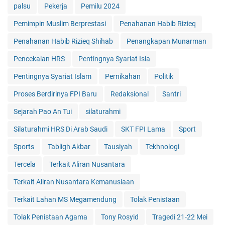
palsu
Pekerja
Pemilu 2024
Pemimpin Muslim Berprestasi
Penahanan Habib Rizieq
Penahanan Habib Rizieq Shihab
Penangkapan Munarman
Pencekalan HRS
Pentingnya Syariat Isla
Pentingnya Syariat Islam
Pernikahan
Politik
Proses Berdirinya FPI Baru
Redaksional
Santri
Sejarah Pao An Tui
silaturahmi
Silaturahmi HRS Di Arab Saudi
SKT FPI Lama
Sport
Sports
Tabligh Akbar
Tausiyah
Tekhnologi
Tercela
Terkait Aliran Nusantara
Terkait Aliran Nusantara Kemanusiaan
Terkait Lahan MS Megamendung
Tolak Penistaan
Tolak Penistaan Agama
Tony Rosyid
Tragedi 21-22 Mei