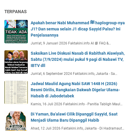
TERPANAS
Apakah benar Nabi Muhammad ﷺ haplogroup-nya
J1? Dan semua selain J1 dicap Sayyid Palsu? Ini
Penjelasannya
Jum'at, 9 Januari 2026 Faktakini.info AI 📘 FAQ &…
Saksikan Live Diskusi Nasab di Rabithah Alawiyah,
Sabtu (7/9/2024) mulai pukul 9 pagi di Nabawi TV,
IBTV dll
Jum'at, 6 September 2024 Faktakini.info, Jakarta - Sa…
Jadwal Maulid Agung Nabi SAW 1448 H (2026)
Resmi Dirilis, Rangkaian Dakwah Digelar Ulama-
Habaib di Jabodetabek
Kamis, 16 Juli 2026 Faktakini.info - Panitia Tabligh Maul…
Di Yaman, Ba'alawi Cilik Dipanggil Sayyid, Saat
Menjadi Ulama Baru Dipanggil Habib
Ahad, 12 Juli 2026 Faktakini.info, Jakarta - Di Hadramaut…