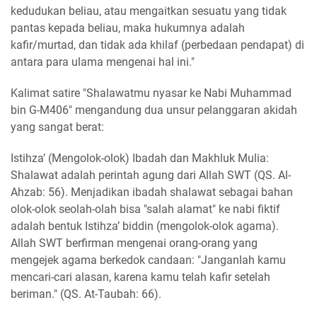
kedudukan beliau, atau mengaitkan sesuatu yang tidak
pantas kepada beliau, maka hukumnya adalah
kafir/murtad, dan tidak ada khilaf (perbedaan pendapat) di
antara para ulama mengenai hal ini."
Kalimat satire "Shalawatmu nyasar ke Nabi Muhammad
bin G-M406" mengandung dua unsur pelanggaran akidah
yang sangat berat:
Istihza’ (Mengolok-olok) Ibadah dan Makhluk Mulia:
Shalawat adalah perintah agung dari Allah SWT (QS. Al-
Ahzab: 56). Menjadikan ibadah shalawat sebagai bahan
olok-olok seolah-olah bisa "salah alamat" ke nabi fiktif
adalah bentuk Istihza’ biddin (mengolok-olok agama).
Allah SWT berfirman mengenai orang-orang yang
mengejek agama berkedok candaan: "Janganlah kamu
mencari-cari alasan, karena kamu telah kafir setelah
beriman." (QS. At-Taubah: 66).