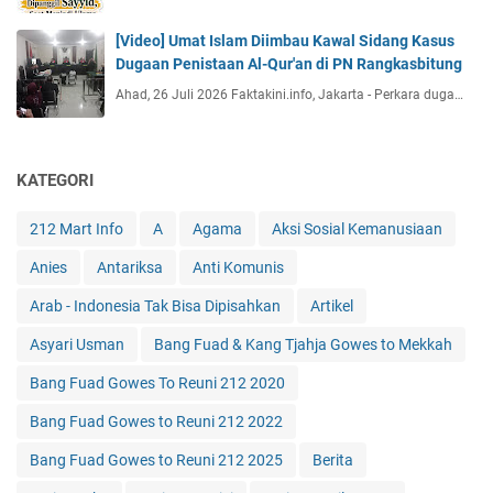
[Video] Umat Islam Diimbau Kawal Sidang Kasus
Dugaan Penistaan Al-Qur'an di PN Rangkasbitung
Ahad, 26 Juli 2026 Faktakini.info, Jakarta - Perkara duga…
KATEGORI
212 Mart Info
A
Agama
Aksi Sosial Kemanusiaan
Anies
Antariksa
Anti Komunis
Arab - Indonesia Tak Bisa Dipisahkan
Artikel
Asyari Usman
Bang Fuad & Kang Tjahja Gowes to Mekkah
Bang Fuad Gowes To Reuni 212 2020
Bang Fuad Gowes to Reuni 212 2022
Bang Fuad Gowes to Reuni 212 2025
Berita