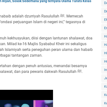
ah Riyan, Sosok Sederhana yang ternyata Ulama Turats Kelas
D
D
b adalah dzurriyah Rasulullah ﷺ. Memecah
E
dasi perjuangan Islam di negeri ini,” tegasnya di
E
H
enuh kekhusyukan, diisi dengan lantunan shalawat, doa
n. Milad ke-16 Majlis Syababul Kheir ini sekaligus
H
 Islamiyah serta peneguhan peran ulama dan habaib
H
rbagai tantangan zaman.
H
bertahan dengan penuh antusias, menandai besarnya
I
kecintaan umat kepada majelis ilmu, shalawat, dan para pewaris dakwah Rasulullah ﷺ.
J
K
K
K