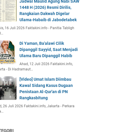
Jadwal Maulid Agung Nabi SAW
1448 H (2026) Resmi Dirilis,
Rangkaian Dakwah Digelar
Ulama-Habaib di Jabodetabek
s, 16 Juli 2026 Faktakini.info - Panitia Tabligh
l…
Di Yaman, Ba'alawi Cilik
Dipanggil Sayyid, Saat Menjadi
Ulama Baru Dipanggil Habib
Ahad, 12 Juli 2026 Faktakini.info,
rta - Di Hadramaut…
[Video] Umat Islam Diimbau
Kawal Sidang Kasus Dugaan
Penistaan Al-Qur'an di PN
Rangkasbitung
, 26 Juli 2026 Faktakini.info, Jakarta - Perkara
a…
TEGORI