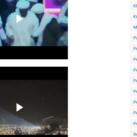
K
Kr
M
P
P
P
P
P
P
P
P
Po
R