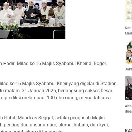
Kami
Mau
h Hadiri Milad ke-16 Majlis Syababul Kheir di Bogor,
Jaka
lad ke-16 Majlis Syababul Kheir yang digelar di Stadion
tu malam, 31 Januari 2026, berlangsung sukses besar
diprediksi melampaui 100 ribu orang, memadati area
Ahad
dug
leh Habib Mahdi as-Seggaf, selaku pengasuh Majlis
oh penting dari unsur umaro, ulama, habaib, dan kyai,
KA
inan umat Islam di Indonesia.