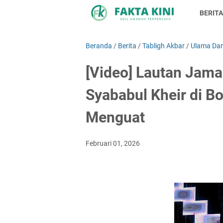
BERITA
Beranda
/
Berita
/
Tabligh Akbar
/
Ulama Da
[Video] Lautan Jama
Syababul Kheir di B
Menguat
Februari 01, 2026