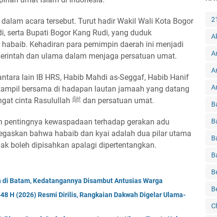
2
dalam acara tersebut. Turut hadir Wakil Wali Kota Bogor
i, serta Bupati Bogor Kang Rudi, yang duduk
A
habaib. Kehadiran para pemimpin daerah ini menjadi
A
erintah dan ulama dalam menjaga persatuan umat.
A
ntara lain IB HRS, Habib Mahdi as-Seggaf, Habib Hanif
Ar
a tampil bersama di hadapan lautan jamaah yang datang
dari berbagai daerah, membawa semangat cinta Rasulullah ﷺ dan persatuan umat.
B
n pentingnya kewaspadaan terhadap gerakan adu
B
egaskan bahwa habaib dan kyai adalah dua pilar utama
B
dak boleh dipisahkan apalagi dipertentangkan.
B
B
h di Batam, Kedatangannya Disambut Antusias Warga
B
8 H (2026) Resmi Dirilis, Rangkaian Dakwah Digelar Ulama-
C