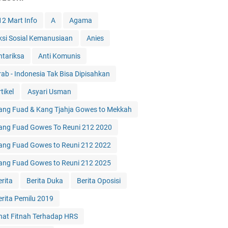
12 Mart Info
A
Agama
ksi Sosial Kemanusiaan
Anies
ntariksa
Anti Komunis
rab - Indonesia Tak Bisa Dipisahkan
tikel
Asyari Usman
ang Fuad & Kang Tjahja Gowes to Mekkah
ang Fuad Gowes To Reuni 212 2020
ang Fuad Gowes to Reuni 212 2022
ang Fuad Gowes to Reuni 212 2025
erita
Berita Duka
Berita Oposisi
erita Pemilu 2019
hat Fitnah Terhadap HRS