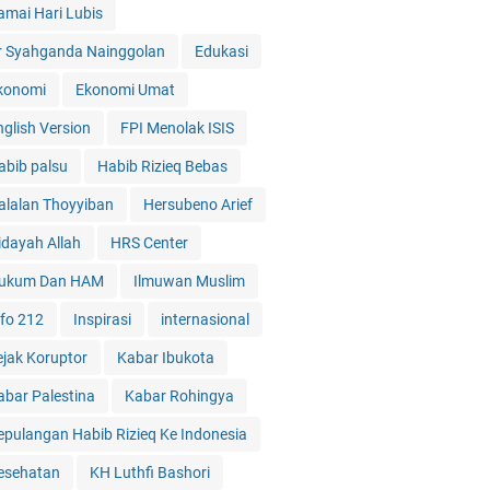
amai Hari Lubis
r Syahganda Nainggolan
Edukasi
konomi
Ekonomi Umat
nglish Version
FPI Menolak ISIS
abib palsu
Habib Rizieq Bebas
alalan Thoyyiban
Hersubeno Arief
idayah Allah
HRS Center
ukum Dan HAM
Ilmuwan Muslim
nfo 212
Inspirasi
internasional
ejak Koruptor
Kabar Ibukota
abar Palestina
Kabar Rohingya
epulangan Habib Rizieq Ke Indonesia
esehatan
KH Luthfi Bashori