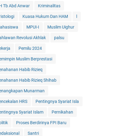
H Tb Abd Anwar
Kriminalitas
istologi
Kuasa Hukum Dan HAM
l
ahasiswa
MPUI-I
Muslim Uighur
ahlawan Revolusi Akhlak
palsu
ekerja
Pemilu 2024
emimpin Muslim Berprestasi
enahanan Habib Rizieq
enahanan Habib Rizieq Shihab
enangkapan Munarman
encekalan HRS
Pentingnya Syariat Isla
entingnya Syariat Islam
Pernikahan
litik
Proses Berdirinya FPI Baru
edaksional
Santri