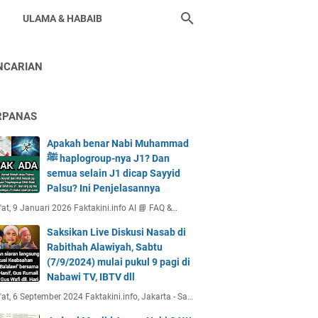
ULAMA & HABAIB
NCARIAN
RPANAS
Apakah benar Nabi Muhammad
ﷺ haplogroup-nya J1? Dan
semua selain J1 dicap Sayyid
Palsu? Ini Penjelasannya
at, 9 Januari 2026 Faktakini.info AI 📘 FAQ &…
Saksikan Live Diskusi Nasab di
Rabithah Alawiyah, Sabtu
(7/9/2024) mulai pukul 9 pagi di
Nabawi TV, IBTV dll
at, 6 September 2024 Faktakini.info, Jakarta - Sa…