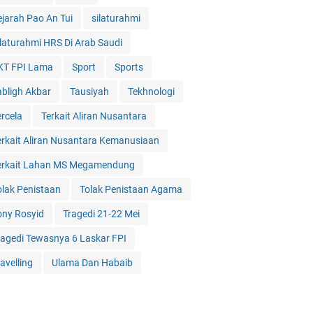
ejarah Pao An Tui
silaturahmi
ilaturahmi HRS Di Arab Saudi
KT FPI Lama
Sport
Sports
abligh Akbar
Tausiyah
Tekhnologi
ercela
Terkait Aliran Nusantara
erkait Aliran Nusantara Kemanusiaan
erkait Lahan MS Megamendung
olak Penistaan
Tolak Penistaan Agama
ony Rosyid
Tragedi 21-22 Mei
ragedi Tewasnya 6 Laskar FPI
avelling
Ulama Dan Habaib