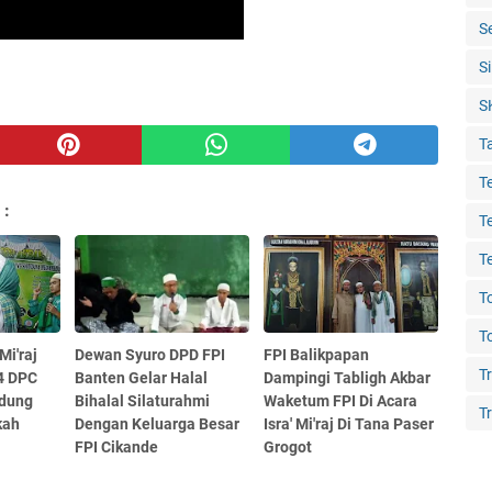
S
S
S
T
T
 :
T
T
T
T
Mi'raj
Dewan Syuro DPD FPI
FPI Balikpapan
T
4 DPC
Banten Gelar Halal
Dampingi Tabligh Akbar
ndung
Bihalal Silaturahmi
Waketum FPI Di Acara
Tr
kah
Dengan Keluarga Besar
Isra' Mi'raj Di Tana Paser
FPI Cikande
Grogot