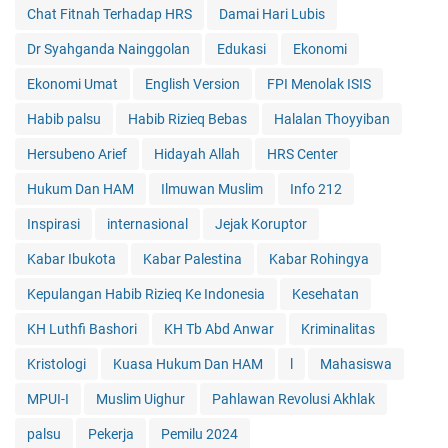
Chat Fitnah Terhadap HRS
Damai Hari Lubis
Dr Syahganda Nainggolan
Edukasi
Ekonomi
Ekonomi Umat
English Version
FPI Menolak ISIS
Habib palsu
Habib Rizieq Bebas
Halalan Thoyyiban
Hersubeno Arief
Hidayah Allah
HRS Center
Hukum Dan HAM
Ilmuwan Muslim
Info 212
Inspirasi
internasional
Jejak Koruptor
Kabar Ibukota
Kabar Palestina
Kabar Rohingya
Kepulangan Habib Rizieq Ke Indonesia
Kesehatan
KH Luthfi Bashori
KH Tb Abd Anwar
Kriminalitas
Kristologi
Kuasa Hukum Dan HAM
l
Mahasiswa
MPUI-I
Muslim Uighur
Pahlawan Revolusi Akhlak
palsu
Pekerja
Pemilu 2024