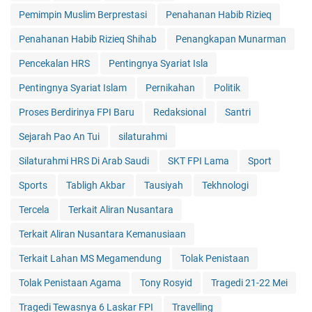
Pemimpin Muslim Berprestasi
Penahanan Habib Rizieq
Penahanan Habib Rizieq Shihab
Penangkapan Munarman
Pencekalan HRS
Pentingnya Syariat Isla
Pentingnya Syariat Islam
Pernikahan
Politik
Proses Berdirinya FPI Baru
Redaksional
Santri
Sejarah Pao An Tui
silaturahmi
Silaturahmi HRS Di Arab Saudi
SKT FPI Lama
Sport
Sports
Tabligh Akbar
Tausiyah
Tekhnologi
Tercela
Terkait Aliran Nusantara
Terkait Aliran Nusantara Kemanusiaan
Terkait Lahan MS Megamendung
Tolak Penistaan
Tolak Penistaan Agama
Tony Rosyid
Tragedi 21-22 Mei
Tragedi Tewasnya 6 Laskar FPI
Travelling