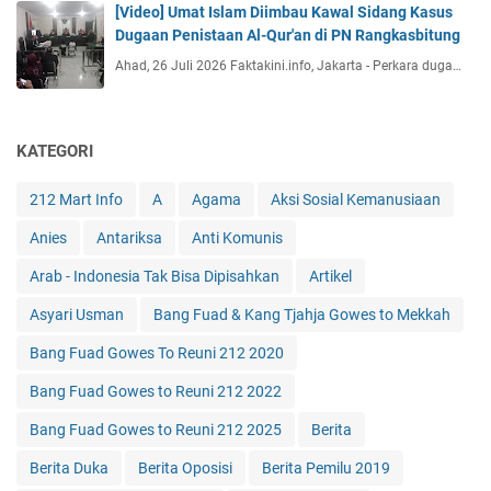
[Video] Umat Islam Diimbau Kawal Sidang Kasus
Dugaan Penistaan Al-Qur'an di PN Rangkasbitung
Ahad, 26 Juli 2026 Faktakini.info, Jakarta - Perkara duga…
KATEGORI
212 Mart Info
A
Agama
Aksi Sosial Kemanusiaan
Anies
Antariksa
Anti Komunis
Arab - Indonesia Tak Bisa Dipisahkan
Artikel
Asyari Usman
Bang Fuad & Kang Tjahja Gowes to Mekkah
Bang Fuad Gowes To Reuni 212 2020
Bang Fuad Gowes to Reuni 212 2022
Bang Fuad Gowes to Reuni 212 2025
Berita
Berita Duka
Berita Oposisi
Berita Pemilu 2019