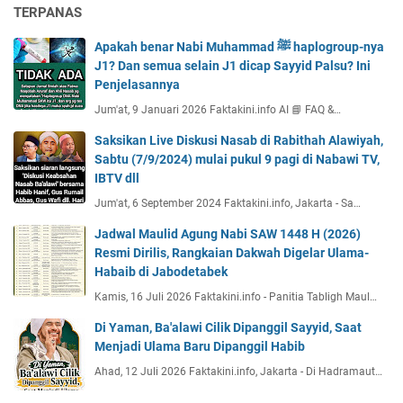
TERPANAS
Apakah benar Nabi Muhammad ﷺ haplogroup-nya
J1? Dan semua selain J1 dicap Sayyid Palsu? Ini
Penjelasannya
Jum'at, 9 Januari 2026 Faktakini.info AI 📘 FAQ &…
Saksikan Live Diskusi Nasab di Rabithah Alawiyah,
Sabtu (7/9/2024) mulai pukul 9 pagi di Nabawi TV,
IBTV dll
Jum'at, 6 September 2024 Faktakini.info, Jakarta - Sa…
Jadwal Maulid Agung Nabi SAW 1448 H (2026)
Resmi Dirilis, Rangkaian Dakwah Digelar Ulama-
Habaib di Jabodetabek
Kamis, 16 Juli 2026 Faktakini.info - Panitia Tabligh Maul…
Di Yaman, Ba'alawi Cilik Dipanggil Sayyid, Saat
Menjadi Ulama Baru Dipanggil Habib
Ahad, 12 Juli 2026 Faktakini.info, Jakarta - Di Hadramaut…