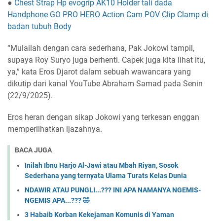
●
Chest Strap Hp evogrip AK10 Holder tali dada
Handphone GO PRO HERO Action Cam POV Clip Clamp di
badan tubuh Body
“Mulailah dengan cara sederhana, Pak Jokowi tampil,
supaya Roy Suryo juga berhenti. Capek juga kita lihat itu,
ya,” kata Eros Djarot dalam sebuah wawancara yang
dikutip dari kanal YouTube Abraham Samad pada Senin
(22/9/2025).
Eros heran dengan sikap Jokowi yang terkesan enggan
memperlihatkan ijazahnya.
BACA JUGA
Inilah Ibnu Harjo Al-Jawi atau Mbah Riyan, Sosok
Sederhana yang ternyata Ulama Turats Kelas Dunia
NDAWIR ATAU PUNGLI...??? INI APA NAMANYA NGEMIS-
NGEMIS APA...??? 🤣
3 Habaib Korban Kekejaman Komunis di Yaman