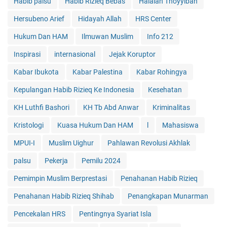
Habib palsu
Habib Rizieq Bebas
Halalan Thoyyiban
Hersubeno Arief
Hidayah Allah
HRS Center
Hukum Dan HAM
Ilmuwan Muslim
Info 212
Inspirasi
internasional
Jejak Koruptor
Kabar Ibukota
Kabar Palestina
Kabar Rohingya
Kepulangan Habib Rizieq Ke Indonesia
Kesehatan
KH Luthfi Bashori
KH Tb Abd Anwar
Kriminalitas
Kristologi
Kuasa Hukum Dan HAM
l
Mahasiswa
MPUI-I
Muslim Uighur
Pahlawan Revolusi Akhlak
palsu
Pekerja
Pemilu 2024
Pemimpin Muslim Berprestasi
Penahanan Habib Rizieq
Penahanan Habib Rizieq Shihab
Penangkapan Munarman
Pencekalan HRS
Pentingnya Syariat Isla