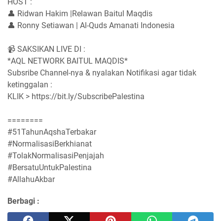
HOST :
👤 Ridwan Hakim |Relawan Baitul Maqdis
👤 Ronny Setiawan | Al-Quds Amanati Indonesia
📹 SAKSIKAN LIVE DI :
*AQL NETWORK BAITUL MAQDIS*
Subsribe Channel-nya & nyalakan Notifikasi agar tidak
ketinggalan :
KLIK > https://bit.ly/SubscribePalestina
========
#51TahunAqshaTerbakar
#NormalisasiBerkhianat
#TolakNormalisasiPenjajah
#BersatuUntukPalestina
#AllahuAkbar
Berbagi :