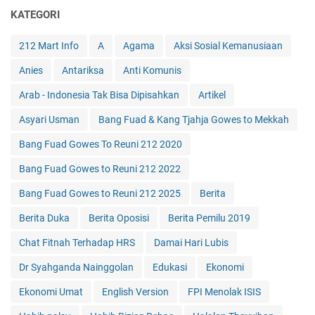
KATEGORI
212 Mart Info
A
Agama
Aksi Sosial Kemanusiaan
Anies
Antariksa
Anti Komunis
Arab - Indonesia Tak Bisa Dipisahkan
Artikel
Asyari Usman
Bang Fuad & Kang Tjahja Gowes to Mekkah
Bang Fuad Gowes To Reuni 212 2020
Bang Fuad Gowes to Reuni 212 2022
Bang Fuad Gowes to Reuni 212 2025
Berita
Berita Duka
Berita Oposisi
Berita Pemilu 2019
Chat Fitnah Terhadap HRS
Damai Hari Lubis
Dr Syahganda Nainggolan
Edukasi
Ekonomi
Ekonomi Umat
English Version
FPI Menolak ISIS