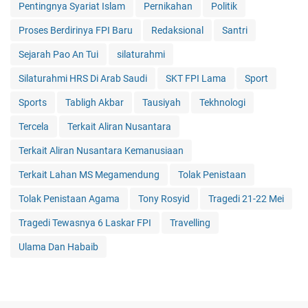
Pentingnya Syariat Islam
Pernikahan
Politik
Proses Berdirinya FPI Baru
Redaksional
Santri
Sejarah Pao An Tui
silaturahmi
Silaturahmi HRS Di Arab Saudi
SKT FPI Lama
Sport
Sports
Tabligh Akbar
Tausiyah
Tekhnologi
Tercela
Terkait Aliran Nusantara
Terkait Aliran Nusantara Kemanusiaan
Terkait Lahan MS Megamendung
Tolak Penistaan
Tolak Penistaan Agama
Tony Rosyid
Tragedi 21-22 Mei
Tragedi Tewasnya 6 Laskar FPI
Travelling
Ulama Dan Habaib