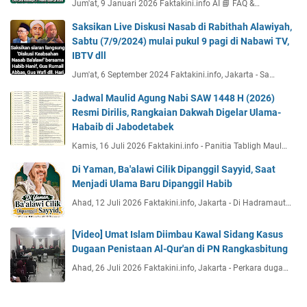
Jum'at, 9 Januari 2026 Faktakini.info AI 📘 FAQ &…
Saksikan Live Diskusi Nasab di Rabithah Alawiyah,
Sabtu (7/9/2024) mulai pukul 9 pagi di Nabawi TV,
IBTV dll
Jum'at, 6 September 2024 Faktakini.info, Jakarta - Sa…
Jadwal Maulid Agung Nabi SAW 1448 H (2026)
Resmi Dirilis, Rangkaian Dakwah Digelar Ulama-
Habaib di Jabodetabek
Kamis, 16 Juli 2026 Faktakini.info - Panitia Tabligh Maul…
Di Yaman, Ba'alawi Cilik Dipanggil Sayyid, Saat
Menjadi Ulama Baru Dipanggil Habib
Ahad, 12 Juli 2026 Faktakini.info, Jakarta - Di Hadramaut…
[Video] Umat Islam Diimbau Kawal Sidang Kasus
Dugaan Penistaan Al-Qur'an di PN Rangkasbitung
Ahad, 26 Juli 2026 Faktakini.info, Jakarta - Perkara duga…