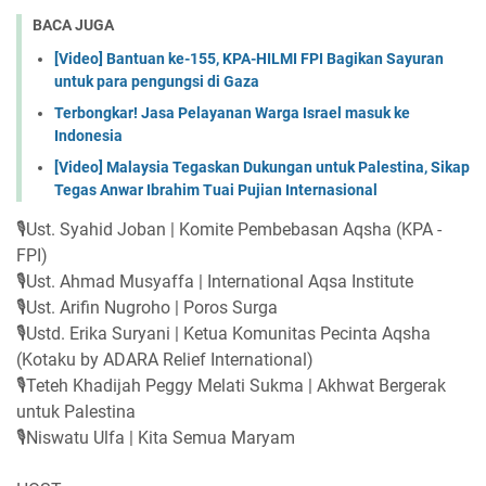
BACA JUGA
[Video] Bantuan ke-155, KPA-HILMI FPI Bagikan Sayuran
untuk para pengungsi di Gaza
Terbongkar! Jasa Pelayanan Warga Israel masuk ke
Indonesia
[Video] Malaysia Tegaskan Dukungan untuk Palestina, Sikap
Tegas Anwar Ibrahim Tuai Pujian Internasional
🎙️Ust. Syahid Joban | Komite Pembebasan Aqsha (KPA -
FPI)
🎙️Ust. Ahmad Musyaffa | International Aqsa Institute
🎙️Ust. Arifin Nugroho | Poros Surga
🎙️Ustd. Erika Suryani | Ketua Komunitas Pecinta Aqsha
(Kotaku by ADARA Relief International)
🎙️Teteh Khadijah Peggy Melati Sukma | Akhwat Bergerak
untuk Palestina
🎙️Niswatu Ulfa | Kita Semua Maryam