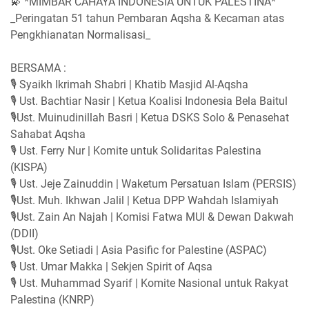
💫 *MIMBAR CAHAYA INDONESIA UNTUK PALESTINA*
_Peringatan 51 tahun Pembaran Aqsha & Kecaman atas
Pengkhianatan Normalisasi_
BERSAMA :
🎙️ Syaikh Ikrimah Shabri | Khatib Masjid Al-Aqsha
🎙️ Ust. Bachtiar Nasir | Ketua Koalisi Indonesia Bela Baitul
🎙️Ust. Muinudinillah Basri | Ketua DSKS Solo & Penasehat
Sahabat Aqsha
🎙️ Ust. Ferry Nur | Komite untuk Solidaritas Palestina
(KISPA)
🎙️ Ust. Jeje Zainuddin | Waketum Persatuan Islam (PERSIS)
🎙️Ust. Muh. Ikhwan Jalil | Ketua DPP Wahdah Islamiyah
🎙️Ust. Zain An Najah | Komisi Fatwa MUI & Dewan Dakwah
(DDII)
🎙️Ust. Oke Setiadi | Asia Pasific for Palestine (ASPAC)
🎙️ Ust. Umar Makka | Sekjen Spirit of Aqsa
🎙️ Ust. Muhammad Syarif | Komite Nasional untuk Rakyat
Palestina (KNRP)