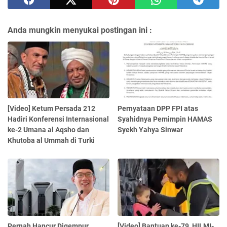
Anda mungkin menyukai postingan ini :
[Video] Ketum Persada 212
Pernyataan DPP FPI atas
Hadiri Konferensi Internasional
Syahidnya Pemimpin HAMAS
ke-2 Umana al Aqsho dan
Syekh Yahya Sinwar
Khutoba al Ummah di Turki
Pernah Hancur Digempur
[Video] Bantuan ke-79, HILMI-