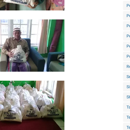
P
P
P
P
P
Po
R
S
S
S
T
T
T