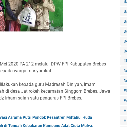
B
B
B
B
B
B
C
d 3 Mei 2020 PA 212 melalui DPW FPI Kabupaten Brebes
epada warga masyarakat.
D
D
dilakukan kepada guru Madrasah Diniyah, Imam
yah di desa Jatirokeh kecamatan Singgom Brebes, Jawa
E
z Irham salah satu pengurus FPI Brebes.
E
H
vasi Asrama Putri Pondok Pesantren Miftahul Huda
H
tuh di Tengah Kebakaran Kampung Adat Cipta Mulya,