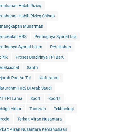
enahanan Habib Rizieq
enahanan Habib Rizieq Shihab
enangkapan Munarman
encekalan HRS
Pentingnya Syariat Isla
entingnya Syariat Islam
Pernikahan
litik
Proses Berdirinya FPI Baru
edaksional
Santri
ejarah Pao An Tui
silaturahmi
ilaturahmi HRS Di Arab Saudi
KT FPI Lama
Sport
Sports
abligh Akbar
Tausiyah
Tekhnologi
ercela
Terkait Aliran Nusantara
erkait Aliran Nusantara Kemanusiaan