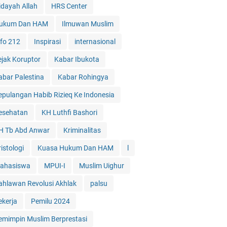
idayah Allah
HRS Center
ukum Dan HAM
Ilmuwan Muslim
nfo 212
Inspirasi
internasional
ejak Koruptor
Kabar Ibukota
abar Palestina
Kabar Rohingya
epulangan Habib Rizieq Ke Indonesia
esehatan
KH Luthfi Bashori
H Tb Abd Anwar
Kriminalitas
istologi
Kuasa Hukum Dan HAM
l
ahasiswa
MPUI-I
Muslim Uighur
ahlawan Revolusi Akhlak
palsu
ekerja
Pemilu 2024
emimpin Muslim Berprestasi