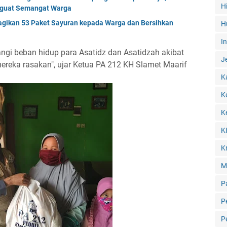
H
nguat Semangat Warga
agikan 53 Paket Sayuran kepada Warga dan Bersihkan
H
I
ngi beban hidup para Asatidz dan Asatidzah akibat
J
reka rasakan", ujar Ketua PA 212 KH Slamet Maarif
K
K
K
K
Kr
M
P
P
P