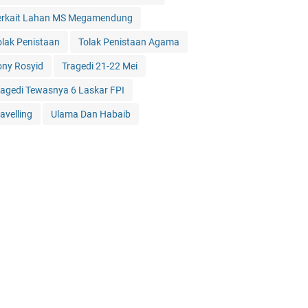
erkait Lahan MS Megamendung
olak Penistaan
Tolak Penistaan Agama
ony Rosyid
Tragedi 21-22 Mei
ragedi Tewasnya 6 Laskar FPI
avelling
Ulama Dan Habaib