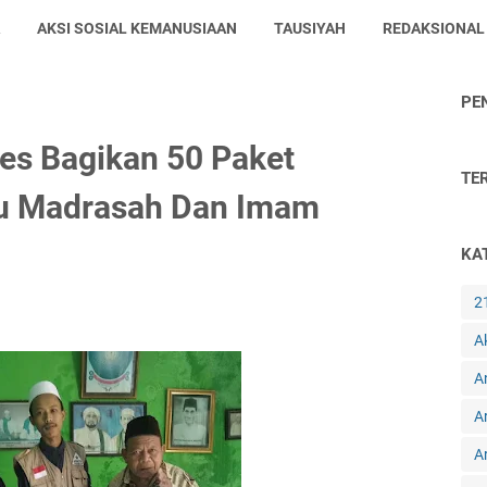
AKSI SOSIAL KEMANUSIAAN
TAUSIYAH
REDAKSIONAL
PE
es Bagikan 50 Paket
TE
u Madrasah Dan Imam
KA
2
A
A
A
Ar