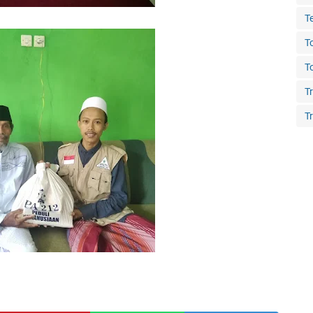
T
T
T
T
Tr