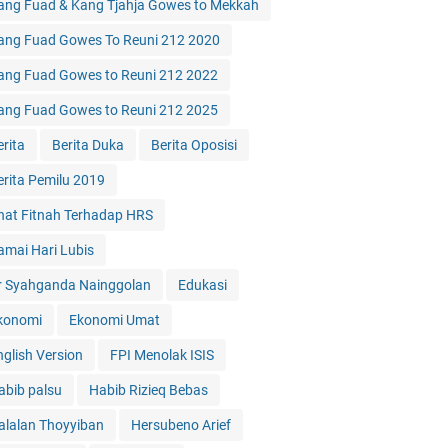
ang Fuad & Kang Tjahja Gowes to Mekkah
ang Fuad Gowes To Reuni 212 2020
ang Fuad Gowes to Reuni 212 2022
ang Fuad Gowes to Reuni 212 2025
erita
Berita Duka
Berita Oposisi
erita Pemilu 2019
hat Fitnah Terhadap HRS
amai Hari Lubis
r Syahganda Nainggolan
Edukasi
konomi
Ekonomi Umat
nglish Version
FPI Menolak ISIS
abib palsu
Habib Rizieq Bebas
alalan Thoyyiban
Hersubeno Arief