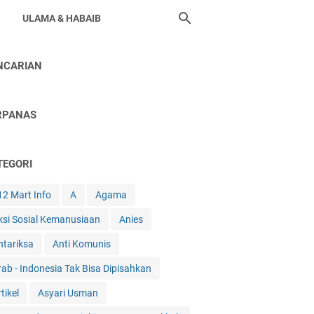
ULAMA & HABAIB
NCARIAN
RPANAS
TEGORI
12 Mart Info
A
Agama
ksi Sosial Kemanusiaan
Anies
ntariksa
Anti Komunis
rab - Indonesia Tak Bisa Dipisahkan
tikel
Asyari Usman