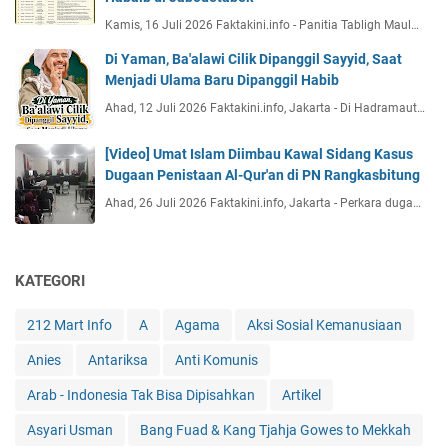
Kamis, 16 Juli 2026 Faktakini.info - Panitia Tabligh Maul…
Di Yaman, Ba'alawi Cilik Dipanggil Sayyid, Saat
Menjadi Ulama Baru Dipanggil Habib
Ahad, 12 Juli 2026 Faktakini.info, Jakarta - Di Hadramaut…
[Video] Umat Islam Diimbau Kawal Sidang Kasus
Dugaan Penistaan Al-Qur'an di PN Rangkasbitung
Ahad, 26 Juli 2026 Faktakini.info, Jakarta - Perkara duga…
KATEGORI
212 Mart Info
A
Agama
Aksi Sosial Kemanusiaan
Anies
Antariksa
Anti Komunis
Arab - Indonesia Tak Bisa Dipisahkan
Artikel
Asyari Usman
Bang Fuad & Kang Tjahja Gowes to Mekkah