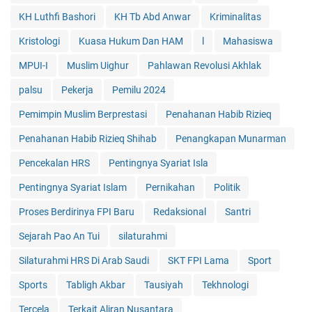
KH Luthfi Bashori
KH Tb Abd Anwar
Kriminalitas
Kristologi
Kuasa Hukum Dan HAM
l
Mahasiswa
MPUI-I
Muslim Uighur
Pahlawan Revolusi Akhlak
palsu
Pekerja
Pemilu 2024
Pemimpin Muslim Berprestasi
Penahanan Habib Rizieq
Penahanan Habib Rizieq Shihab
Penangkapan Munarman
Pencekalan HRS
Pentingnya Syariat Isla
Pentingnya Syariat Islam
Pernikahan
Politik
Proses Berdirinya FPI Baru
Redaksional
Santri
Sejarah Pao An Tui
silaturahmi
Silaturahmi HRS Di Arab Saudi
SKT FPI Lama
Sport
Sports
Tabligh Akbar
Tausiyah
Tekhnologi
Tercela
Terkait Aliran Nusantara