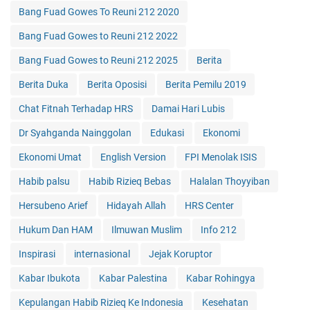
Bang Fuad Gowes To Reuni 212 2020
Bang Fuad Gowes to Reuni 212 2022
Bang Fuad Gowes to Reuni 212 2025
Berita
Berita Duka
Berita Oposisi
Berita Pemilu 2019
Chat Fitnah Terhadap HRS
Damai Hari Lubis
Dr Syahganda Nainggolan
Edukasi
Ekonomi
Ekonomi Umat
English Version
FPI Menolak ISIS
Habib palsu
Habib Rizieq Bebas
Halalan Thoyyiban
Hersubeno Arief
Hidayah Allah
HRS Center
Hukum Dan HAM
Ilmuwan Muslim
Info 212
Inspirasi
internasional
Jejak Koruptor
Kabar Ibukota
Kabar Palestina
Kabar Rohingya
Kepulangan Habib Rizieq Ke Indonesia
Kesehatan