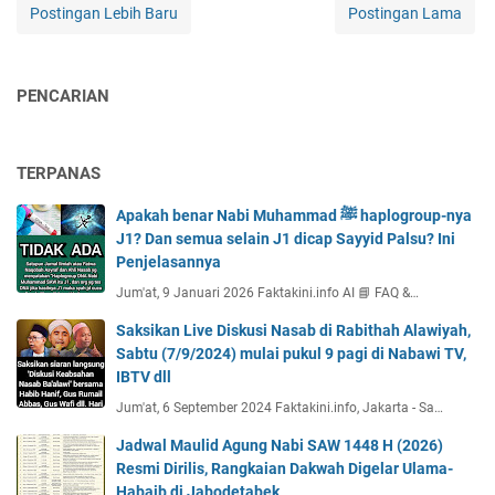
Postingan Lebih Baru
Postingan Lama
PENCARIAN
TERPANAS
Apakah benar Nabi Muhammad ﷺ haplogroup-nya
J1? Dan semua selain J1 dicap Sayyid Palsu? Ini
Penjelasannya
Jum'at, 9 Januari 2026 Faktakini.info AI 📘 FAQ &…
Saksikan Live Diskusi Nasab di Rabithah Alawiyah,
Sabtu (7/9/2024) mulai pukul 9 pagi di Nabawi TV,
IBTV dll
Jum'at, 6 September 2024 Faktakini.info, Jakarta - Sa…
Jadwal Maulid Agung Nabi SAW 1448 H (2026)
Resmi Dirilis, Rangkaian Dakwah Digelar Ulama-
Habaib di Jabodetabek