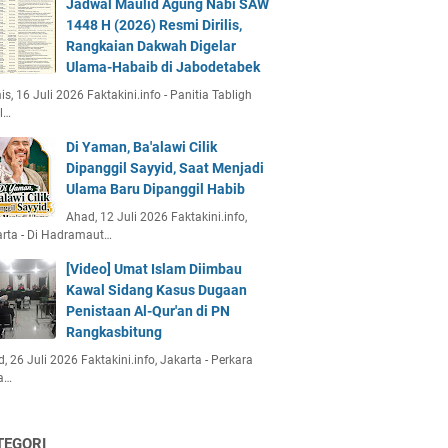
Jadwal Maulid Agung Nabi SAW
1448 H (2026) Resmi Dirilis,
Rangkaian Dakwah Digelar
Ulama-Habaib di Jabodetabek
s, 16 Juli 2026 Faktakini.info - Panitia Tabligh
l…
Di Yaman, Ba'alawi Cilik
Dipanggil Sayyid, Saat Menjadi
Ulama Baru Dipanggil Habib
Ahad, 12 Juli 2026 Faktakini.info,
rta - Di Hadramaut…
[Video] Umat Islam Diimbau
Kawal Sidang Kasus Dugaan
Penistaan Al-Qur'an di PN
Rangkasbitung
, 26 Juli 2026 Faktakini.info, Jakarta - Perkara
a…
TEGORI