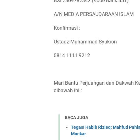
BSI 7309782342 (Kode Bank 451)
A/N MEDIA PERSAUDARAAN ISLAM
Konfirmasi :
Ustadz Muhammad Syukron
0814 1111 9212
Mari Bantu Perjuangan dan Dakwah Kam
dibawah ini :
BACA JUGA
Tegas! Habib Rizieq: Mahfud Pahl
Munkar