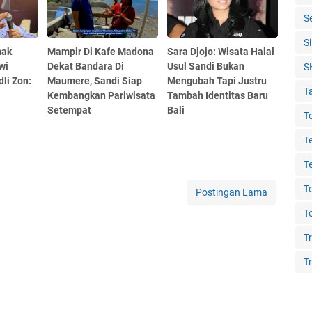
S
S
mak
Mampir Di Kafe Madona
Sara Djojo: Wisata Halal
wi
Dekat Bandara Di
Usul Sandi Bukan
S
li Zon:
Maumere, Sandi Siap
Mengubah Tapi Justru
T
Kembangkan Pariwisata
Tambah Identitas Baru
Setempat
Bali
T
T
T
T
Postingan Lama
T
T
Tr