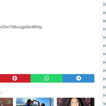
K
Kr
M
9VbC0mT0BvvsgxXbHRR3p
P
P
P
P
P
P
P
P
 :
Po
R