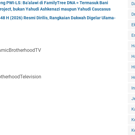
eng PWI-LS: Ba'alawi di FamilyTree DNA = Termasuk Bani
D
Project, bukan Yahudi Ashkenazi maupun Yahudi Caucasus
D
8 H (2026) Resmi Dirilis, Rangkaian Dakwah Digelar Ulama-
E
E
H
lamicBrotherhoodTV
H
H
therhoodTelevision
H
I
J
K
K
K