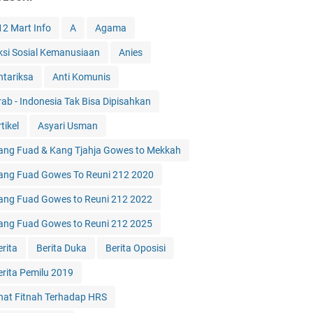
12 Mart Info
A
Agama
ksi Sosial Kemanusiaan
Anies
ntariksa
Anti Komunis
rab - Indonesia Tak Bisa Dipisahkan
tikel
Asyari Usman
ang Fuad & Kang Tjahja Gowes to Mekkah
ang Fuad Gowes To Reuni 212 2020
ang Fuad Gowes to Reuni 212 2022
ang Fuad Gowes to Reuni 212 2025
erita
Berita Duka
Berita Oposisi
erita Pemilu 2019
hat Fitnah Terhadap HRS