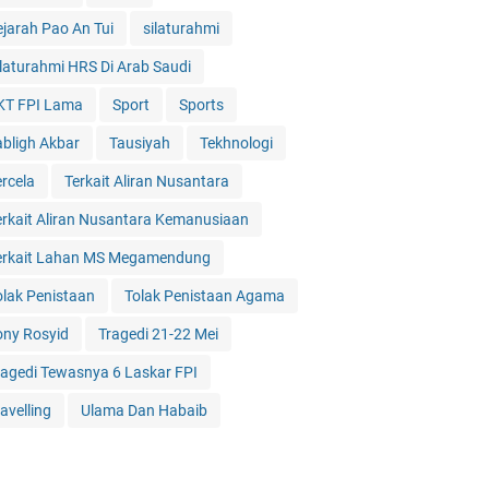
ejarah Pao An Tui
silaturahmi
ilaturahmi HRS Di Arab Saudi
KT FPI Lama
Sport
Sports
abligh Akbar
Tausiyah
Tekhnologi
ercela
Terkait Aliran Nusantara
erkait Aliran Nusantara Kemanusiaan
erkait Lahan MS Megamendung
olak Penistaan
Tolak Penistaan Agama
ony Rosyid
Tragedi 21-22 Mei
ragedi Tewasnya 6 Laskar FPI
avelling
Ulama Dan Habaib