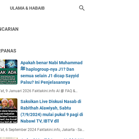
ULAMA & HABAIB
NCARIAN
RPANAS
Apakah benar Nabi Muhammad
ﷺ haplogroup-nya J1? Dan
semua selain J1 dicap Sayyid
Palsu? Ini Penjelasannya
at, 9 Januari 2026 Faktakini.info AI 📘 FAQ &…
Saksikan Live Diskusi Nasab di
Rabithah Alawiyah, Sabtu
(7/9/2024) mulai pukul 9 pagi di
Nabawi TV, IBTV dll
at, 6 September 2024 Faktakini.info, Jakarta - Sa…