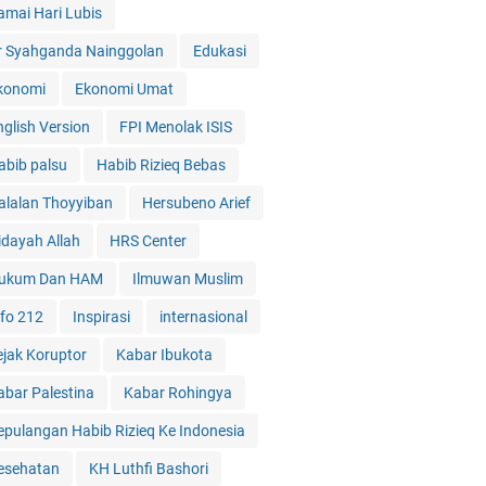
amai Hari Lubis
r Syahganda Nainggolan
Edukasi
konomi
Ekonomi Umat
nglish Version
FPI Menolak ISIS
abib palsu
Habib Rizieq Bebas
alalan Thoyyiban
Hersubeno Arief
idayah Allah
HRS Center
ukum Dan HAM
Ilmuwan Muslim
nfo 212
Inspirasi
internasional
ejak Koruptor
Kabar Ibukota
abar Palestina
Kabar Rohingya
epulangan Habib Rizieq Ke Indonesia
esehatan
KH Luthfi Bashori