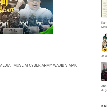
Kami
Mau
Jaka
EDIA | MUSLIM CYBER ARMY WAJIB SIMAK !!!
Ahad
dug
KA