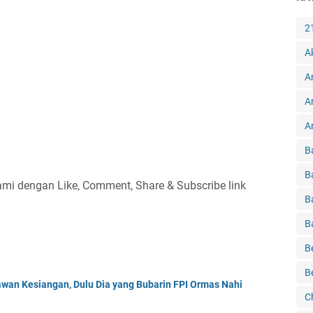
2
A
A
A
Ar
B
B
i dengan Like, Comment, Share & Subscribe link
B
B
B
B
awan Kesiangan, Dulu Dia yang Bubarin FPI Ormas Nahi
C