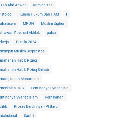
H Tb Abd Anwar
Kriminalitas
istologi
Kuasa Hukum Dan HAM
l
ahasiswa
MPUI-I
Muslim Uighur
ahlawan Revolusi Akhlak
palsu
ekerja
Pemilu 2024
emimpin Muslim Berprestasi
enahanan Habib Rizieq
enahanan Habib Rizieq Shihab
enangkapan Munarman
encekalan HRS
Pentingnya Syariat Isla
entingnya Syariat Islam
Pernikahan
litik
Proses Berdirinya FPI Baru
edaksional
Santri