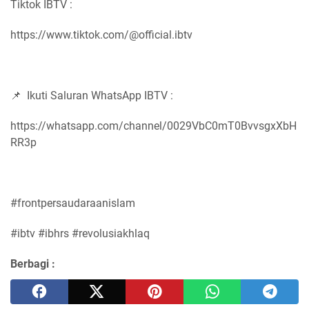
Tiktok IBTV :
https://www.tiktok.com/@official.ibtv
📌 Ikuti Saluran WhatsApp IBTV :
https://whatsapp.com/channel/0029VbC0mT0BvvsgxXbH
RR3p
#frontpersaudaraanislam
#ibtv #ibhrs #revolusiakhlaq
Berbagi :