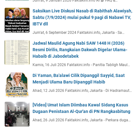
Jum'at, 9 Januari 2026 Faktakini.info AI 📘 FAQ &…
Saksikan Live Diskusi Nasab di Rabithah Alawiyah,
Sabtu (7/9/2024) mulai pukul 9 pagi di Nabawi TV,
IBTV dll
Jum'at, 6 September 2024 Faktakini.info, Jakarta - Sa…
Jadwal Maulid Agung Nabi SAW 1448 H (2026)
Resmi Dirilis, Rangkaian Dakwah Digelar Ulama-
Habaib di Jabodetabek
Kamis, 16 Juli 2026 Faktakini.info - Panitia Tabligh Maul…
Di Yaman, Ba'alawi Cilik Dipanggil Sayyid, Saat
Menjadi Ulama Baru Dipanggil Habib
Ahad, 12 Juli 2026 Faktakini.info, Jakarta - Di Hadramaut…
[Video] Umat Islam Diimbau Kawal Sidang Kasus
Dugaan Penistaan Al-Qur'an di PN Rangkasbitung
Ahad, 26 Juli 2026 Faktakini.info, Jakarta - Perkara duga…