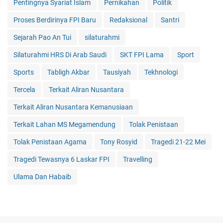
Pentingnya Syariat Islam
Pernikahan
Politik
Proses Berdirinya FPI Baru
Redaksional
Santri
Sejarah Pao An Tui
silaturahmi
Silaturahmi HRS Di Arab Saudi
SKT FPI Lama
Sport
Sports
Tabligh Akbar
Tausiyah
Tekhnologi
Tercela
Terkait Aliran Nusantara
Terkait Aliran Nusantara Kemanusiaan
Terkait Lahan MS Megamendung
Tolak Penistaan
Tolak Penistaan Agama
Tony Rosyid
Tragedi 21-22 Mei
Tragedi Tewasnya 6 Laskar FPI
Travelling
Ulama Dan Habaib