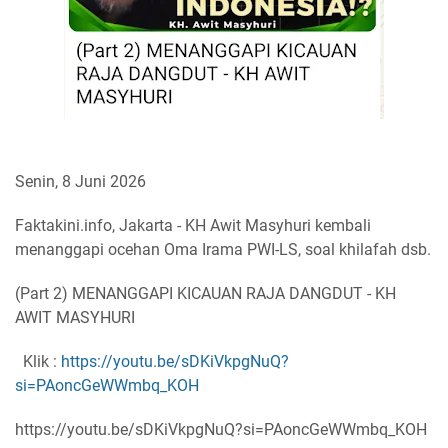
Senin, 8 Juni 2026
Faktakini.info, Jakarta - KH Awit Masyhuri kembali
menanggapi ocehan Oma Irama PWI-LS, soal khilafah dsb.
(Part 2) MENANGGAPI KICAUAN RAJA DANGDUT - KH
AWIT MASYHURI
Klik :
https://youtu.be/sDKiVkpgNuQ?
si=PAoncGeWWmbq_KOH
https://youtu.be/sDKiVkpgNuQ?si=PAoncGeWWmbq_KOH