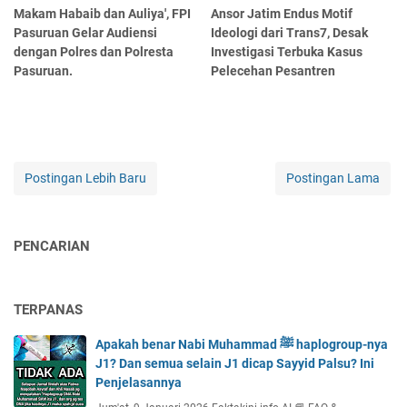
Makam Habaib dan Auliya', FPI
Ansor Jatim Endus Motif
Pasuruan Gelar Audiensi
Ideologi dari Trans7, Desak
dengan Polres dan Polresta
Investigasi Terbuka Kasus
Pasuruan.
Pelecehan Pesantren
Postingan Lebih Baru
Postingan Lama
PENCARIAN
TERPANAS
Apakah benar Nabi Muhammad ﷺ haplogroup-nya
J1? Dan semua selain J1 dicap Sayyid Palsu? Ini
Penjelasannya