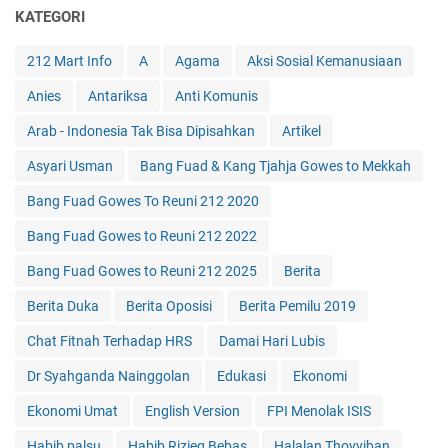
KATEGORI
212 Mart Info
A
Agama
Aksi Sosial Kemanusiaan
Anies
Antariksa
Anti Komunis
Arab - Indonesia Tak Bisa Dipisahkan
Artikel
Asyari Usman
Bang Fuad & Kang Tjahja Gowes to Mekkah
Bang Fuad Gowes To Reuni 212 2020
Bang Fuad Gowes to Reuni 212 2022
Bang Fuad Gowes to Reuni 212 2025
Berita
Berita Duka
Berita Oposisi
Berita Pemilu 2019
Chat Fitnah Terhadap HRS
Damai Hari Lubis
Dr Syahganda Nainggolan
Edukasi
Ekonomi
Ekonomi Umat
English Version
FPI Menolak ISIS
Habib palsu
Habib Rizieq Bebas
Halalan Thoyyiban