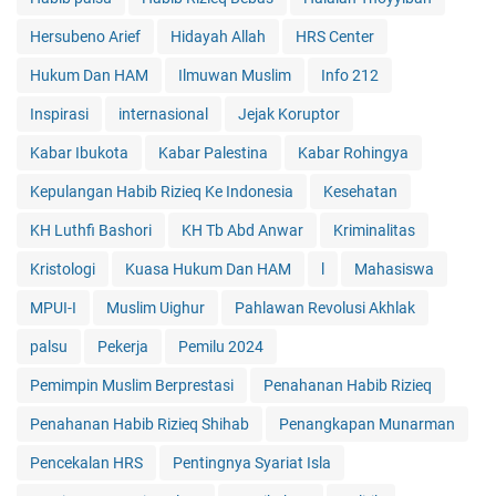
Hersubeno Arief
Hidayah Allah
HRS Center
Hukum Dan HAM
Ilmuwan Muslim
Info 212
Inspirasi
internasional
Jejak Koruptor
Kabar Ibukota
Kabar Palestina
Kabar Rohingya
Kepulangan Habib Rizieq Ke Indonesia
Kesehatan
KH Luthfi Bashori
KH Tb Abd Anwar
Kriminalitas
Kristologi
Kuasa Hukum Dan HAM
l
Mahasiswa
MPUI-I
Muslim Uighur
Pahlawan Revolusi Akhlak
palsu
Pekerja
Pemilu 2024
Pemimpin Muslim Berprestasi
Penahanan Habib Rizieq
Penahanan Habib Rizieq Shihab
Penangkapan Munarman
Pencekalan HRS
Pentingnya Syariat Isla