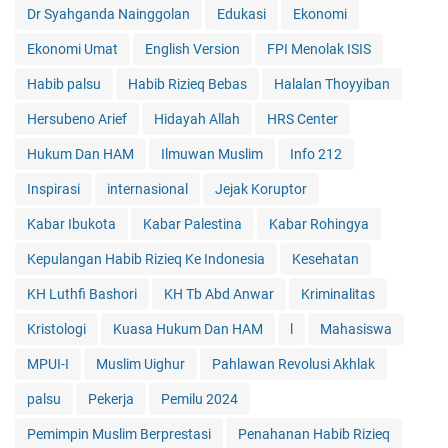
Dr Syahganda Nainggolan
Edukasi
Ekonomi
Ekonomi Umat
English Version
FPI Menolak ISIS
Habib palsu
Habib Rizieq Bebas
Halalan Thoyyiban
Hersubeno Arief
Hidayah Allah
HRS Center
Hukum Dan HAM
Ilmuwan Muslim
Info 212
Inspirasi
internasional
Jejak Koruptor
Kabar Ibukota
Kabar Palestina
Kabar Rohingya
Kepulangan Habib Rizieq Ke Indonesia
Kesehatan
KH Luthfi Bashori
KH Tb Abd Anwar
Kriminalitas
Kristologi
Kuasa Hukum Dan HAM
l
Mahasiswa
MPUI-I
Muslim Uighur
Pahlawan Revolusi Akhlak
palsu
Pekerja
Pemilu 2024
Pemimpin Muslim Berprestasi
Penahanan Habib Rizieq