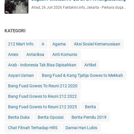
Ahad, 26 Juli 2026 Faktakini.info, Jakarta - Perkara duga…
KATEGORI
212 Mart Info
A
Agama
Aksi Sosial Kemanusiaan
Anies
Antariksa
Anti Komunis
Arab - Indonesia Tak Bisa Dipisahkan
Artikel
Asyari Usman
Bang Fuad & Kang Tjahja Gowes to Mekkah
Bang Fuad Gowes To Reuni 212 2020
Bang Fuad Gowes to Reuni 212 2022
Bang Fuad Gowes to Reuni 212 2025
Berita
Berita Duka
Berita Oposisi
Berita Pemilu 2019
Chat Fitnah Terhadap HRS
Damai Hari Lubis