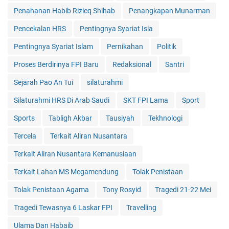
Penahanan Habib Rizieq Shihab
Penangkapan Munarman
Pencekalan HRS
Pentingnya Syariat Isla
Pentingnya Syariat Islam
Pernikahan
Politik
Proses Berdirinya FPI Baru
Redaksional
Santri
Sejarah Pao An Tui
silaturahmi
Silaturahmi HRS Di Arab Saudi
SKT FPI Lama
Sport
Sports
Tabligh Akbar
Tausiyah
Tekhnologi
Tercela
Terkait Aliran Nusantara
Terkait Aliran Nusantara Kemanusiaan
Terkait Lahan MS Megamendung
Tolak Penistaan
Tolak Penistaan Agama
Tony Rosyid
Tragedi 21-22 Mei
Tragedi Tewasnya 6 Laskar FPI
Travelling
Ulama Dan Habaib