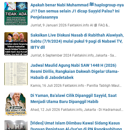
Apakah benar Nabi Muhammad ﷺ haplogroup-nya
J1? Dan semua selain J1 dicap Sayyid Palsu? Ini
Penjelasannya
Jum'at, 9 Januari 2026 Faktakini.info AI 📘 FAQ &…
Saksikan Live Diskusi Nasab di Rabithah Alawiyah,
Sabtu (7/9/2024) mulai pukul 9 pagi di Nabawi TV,
IBTV dll
Jum'at, 6 September 2024 Faktakini.info, Jakarta - Sa…
Jadwal Maulid Agung Nabi SAW 1448 H (2026)
Resmi Dirilis, Rangkaian Dakwah Digelar Ulama-
Habaib di Jabodetabek
Kamis, 16 Juli 2026 Faktakini.info - Panitia Tabligh Maul…
Di Yaman, Ba'alawi Cilik Dipanggil Sayyid, Saat
Menjadi Ulama Baru Dipanggil Habib
Ahad, 12 Juli 2026 Faktakini.info, Jakarta - Di Hadramaut…
[Video] Umat Islam Diimbau Kawal Sidang Kasus
Dugaan Penistaan Al-Qur'an di PN Rangkasbitung