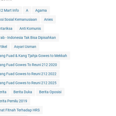
12 Mart Info
A
Agama
ksi Sosial Kemanusiaan
Anies
ntariksa
Anti Komunis
rab - Indonesia Tak Bisa Dipisahkan
tikel
Asyari Usman
ang Fuad & Kang Tjahja Gowes to Mekkah
ang Fuad Gowes To Reuni 212 2020
ang Fuad Gowes to Reuni 212 2022
ang Fuad Gowes to Reuni 212 2025
erita
Berita Duka
Berita Oposisi
erita Pemilu 2019
hat Fitnah Terhadap HRS