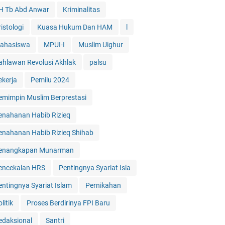
H Tb Abd Anwar
Kriminalitas
istologi
Kuasa Hukum Dan HAM
l
ahasiswa
MPUI-I
Muslim Uighur
ahlawan Revolusi Akhlak
palsu
ekerja
Pemilu 2024
emimpin Muslim Berprestasi
enahanan Habib Rizieq
enahanan Habib Rizieq Shihab
enangkapan Munarman
encekalan HRS
Pentingnya Syariat Isla
entingnya Syariat Islam
Pernikahan
litik
Proses Berdirinya FPI Baru
edaksional
Santri