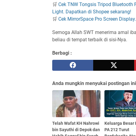
🛒
Cek TNW Tongsis Tripod Bluetooth Fi
Light. Dapatkan di Shopee sekarang!
🛒
Cek MirrorSpace Pro Screen Display
Semoga Allah SWT menerima amal iba
beliau di tempat terbaik di sisi-Nya.
Berbagi :
Anda mungkin menyukai postingan ini
Telah Wafat KH Nahrowi
Keluarga Besar 
bin Sayuthi di Depok dan
PA 212 Turut
Habib Saggaf bin Syech
Berdukacita Ata