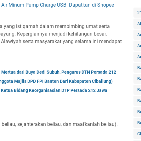
r Air Minum Pump Charge USB. Dapatkan di Shopee
2
A
ma yang istiqamah dalam membimbing umat serta
ayang. Kepergiannya menjadi kehilangan besar,
A
h Alawiyah serta masyarakat yang selama ini mendapat
A
Ar
B
ar, Mertua dari Buya Dedi Subuh, Pengurus DTN Persada 212
B
nggota Majlis DPD FPI Banten Dari Kabupaten Cibaliung)
B
l Ketua Bidang Keorganisasian DTP Persada 212 Jawa
B
B
B
 beliau, sejahterakan beliau, dan maafkanlah beliau).
C