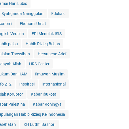
amai Hari Lubis
r Syahganda Nainggolan
Edukasi
konomi
Ekonomi Umat
nglish Version
FPI Menolak ISIS
abib palsu
Habib Rizieq Bebas
alalan Thoyyiban
Hersubeno Arief
idayah Allah
HRS Center
ukum Dan HAM
Ilmuwan Muslim
nfo 212
Inspirasi
internasional
ejak Koruptor
Kabar Ibukota
abar Palestina
Kabar Rohingya
epulangan Habib Rizieq Ke Indonesia
esehatan
KH Luthfi Bashori