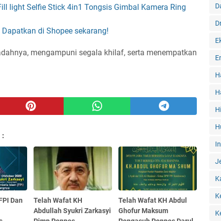
D
ll light Selfie Stick 4in1 Tongsis Gimbal Kamera Ring
D
. Dapatkan di Shopee sekarang!
E
dahnya, mengampuni segala khilaf, serta menempatkan
E
H
H
H
H
 :
I
J
K
K
FPI Dan
Telah Wafat KH
Telah Wafat KH Abdul
Abdullah Syukri Zarkasyi
Ghofur Maksum
K
s
Pimp Ponpes
Pengasuh Ponpes Darul