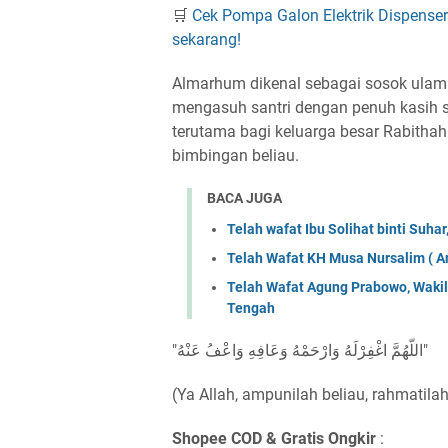
🛒
Cek Pompa Galon Elektrik Dispense
sekarang!
Almarhum dikenal sebagai sosok ula
mengasuh santri dengan penuh kasih s
terutama bagi keluarga besar Rabitha
bimbingan beliau.
BACA JUGA
Telah wafat Ibu Solihat binti Suh
Telah Wafat KH Musa Nursalim ( A
Telah Wafat Agung Prabowo, Waki
Tengah
"اللّهُمَّ اغْفِرْلَهُ وَارْحَمْهُ وَعَافِهِ وَاعْفُ عَنْهُ"
(Ya Allah, ampunilah beliau, rahmatilah
Shopee COD & Gratis Ongkir
: