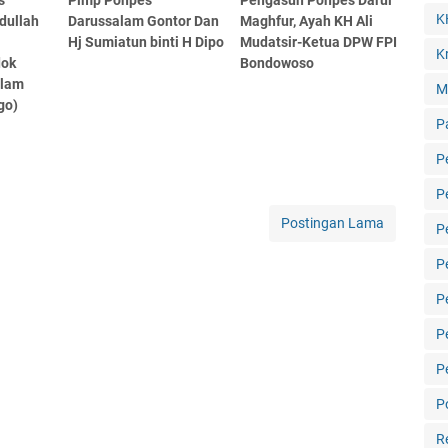
K
dullah
Darussalam Gontor Dan
Maghfur, Ayah KH Ali
Hj Sumiatun binti H Dipo
Mudatsir-Ketua DPW FPI
Kr
dok
Bondowoso
alam
M
go)
P
P
P
Postingan Lama
P
P
P
P
P
Po
R