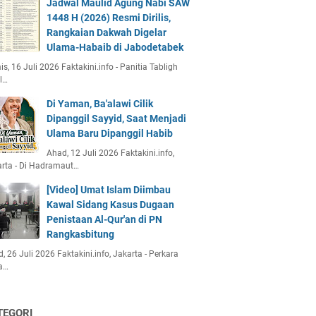
Jadwal Maulid Agung Nabi SAW
1448 H (2026) Resmi Dirilis,
Rangkaian Dakwah Digelar
Ulama-Habaib di Jabodetabek
s, 16 Juli 2026 Faktakini.info - Panitia Tabligh
l…
Di Yaman, Ba'alawi Cilik
Dipanggil Sayyid, Saat Menjadi
Ulama Baru Dipanggil Habib
Ahad, 12 Juli 2026 Faktakini.info,
rta - Di Hadramaut…
[Video] Umat Islam Diimbau
Kawal Sidang Kasus Dugaan
Penistaan Al-Qur'an di PN
Rangkasbitung
, 26 Juli 2026 Faktakini.info, Jakarta - Perkara
a…
TEGORI