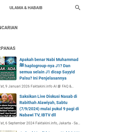
ULAMA & HABAIB
NCARIAN
RPANAS
Apakah benar Nabi Muhammad
ﷺ haplogroup-nya J1? Dan
semua selain J1 dicap Sayyid
Palsu? Ini Penjelasannya
at, 9 Januari 2026 Faktakini.info AI 📘 FAQ &…
Saksikan Live Diskusi Nasab di
Rabithah Alawiyah, Sabtu
(7/9/2024) mulai pukul 9 pagi di
Nabawi TV, IBTV dll
at, 6 September 2024 Faktakini.info, Jakarta - Sa…