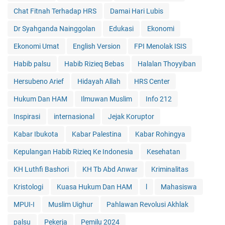
Chat Fitnah Terhadap HRS
Damai Hari Lubis
Dr Syahganda Nainggolan
Edukasi
Ekonomi
Ekonomi Umat
English Version
FPI Menolak ISIS
Habib palsu
Habib Rizieq Bebas
Halalan Thoyyiban
Hersubeno Arief
Hidayah Allah
HRS Center
Hukum Dan HAM
Ilmuwan Muslim
Info 212
Inspirasi
internasional
Jejak Koruptor
Kabar Ibukota
Kabar Palestina
Kabar Rohingya
Kepulangan Habib Rizieq Ke Indonesia
Kesehatan
KH Luthfi Bashori
KH Tb Abd Anwar
Kriminalitas
Kristologi
Kuasa Hukum Dan HAM
l
Mahasiswa
MPUI-I
Muslim Uighur
Pahlawan Revolusi Akhlak
palsu
Pekerja
Pemilu 2024