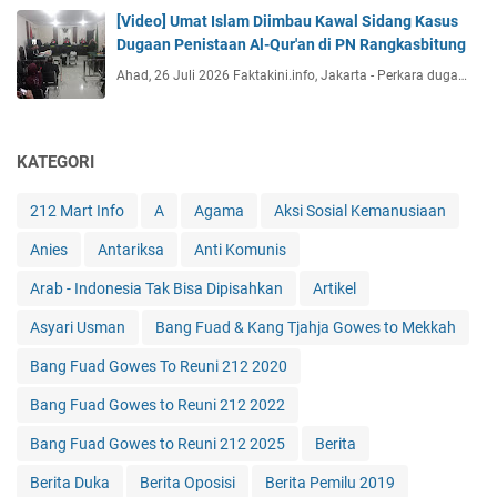
[Video] Umat Islam Diimbau Kawal Sidang Kasus
Dugaan Penistaan Al-Qur'an di PN Rangkasbitung
Ahad, 26 Juli 2026 Faktakini.info, Jakarta - Perkara duga…
KATEGORI
212 Mart Info
A
Agama
Aksi Sosial Kemanusiaan
Anies
Antariksa
Anti Komunis
Arab - Indonesia Tak Bisa Dipisahkan
Artikel
Asyari Usman
Bang Fuad & Kang Tjahja Gowes to Mekkah
Bang Fuad Gowes To Reuni 212 2020
Bang Fuad Gowes to Reuni 212 2022
Bang Fuad Gowes to Reuni 212 2025
Berita
Berita Duka
Berita Oposisi
Berita Pemilu 2019