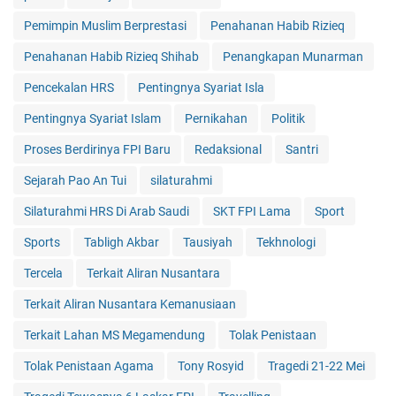
Pemimpin Muslim Berprestasi
Penahanan Habib Rizieq
Penahanan Habib Rizieq Shihab
Penangkapan Munarman
Pencekalan HRS
Pentingnya Syariat Isla
Pentingnya Syariat Islam
Pernikahan
Politik
Proses Berdirinya FPI Baru
Redaksional
Santri
Sejarah Pao An Tui
silaturahmi
Silaturahmi HRS Di Arab Saudi
SKT FPI Lama
Sport
Sports
Tabligh Akbar
Tausiyah
Tekhnologi
Tercela
Terkait Aliran Nusantara
Terkait Aliran Nusantara Kemanusiaan
Terkait Lahan MS Megamendung
Tolak Penistaan
Tolak Penistaan Agama
Tony Rosyid
Tragedi 21-22 Mei