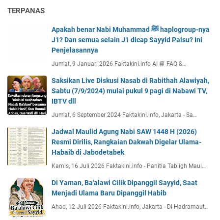
TERPANAS
Apakah benar Nabi Muhammad ﷺ haplogroup-nya
J1? Dan semua selain J1 dicap Sayyid Palsu? Ini
Penjelasannya
Jum'at, 9 Januari 2026 Faktakini.info AI 📘 FAQ &…
Saksikan Live Diskusi Nasab di Rabithah Alawiyah,
Sabtu (7/9/2024) mulai pukul 9 pagi di Nabawi TV,
IBTV dll
Jum'at, 6 September 2024 Faktakini.info, Jakarta - Sa…
Jadwal Maulid Agung Nabi SAW 1448 H (2026)
Resmi Dirilis, Rangkaian Dakwah Digelar Ulama-
Habaib di Jabodetabek
Kamis, 16 Juli 2026 Faktakini.info - Panitia Tabligh Maul…
Di Yaman, Ba'alawi Cilik Dipanggil Sayyid, Saat
Menjadi Ulama Baru Dipanggil Habib
Ahad, 12 Juli 2026 Faktakini.info, Jakarta - Di Hadramaut…