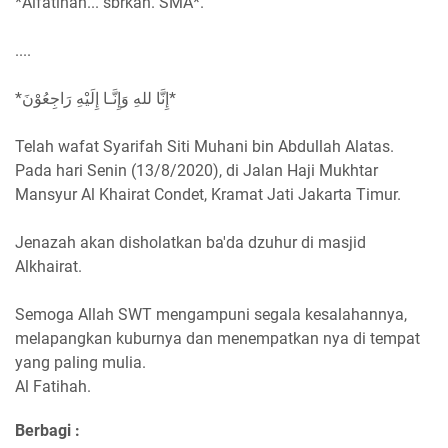
*Alfatihah... sbrkan. SMA*.
....
*إِنَّا للهِ وَإِنَّـا إِلَيْهِ رَاجِعُوْنَ*
Telah wafat Syarifah Siti Muhani bin Abdullah Alatas.
Pada hari Senin (13/8/2020), di Jalan Haji Mukhtar
Mansyur Al Khairat Condet, Kramat Jati Jakarta Timur.
Jenazah akan disholatkan ba'da dzuhur di masjid
Alkhairat.
Semoga Allah SWT mengampuni segala kesalahannya,
melapangkan kuburnya dan menempatkan nya di tempat
yang paling mulia.
Al Fatihah.
Berbagi :