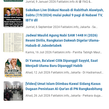
Jum'at, 9 Januari 2026 Faktakini.info AI 📘 FAQ &…
Saksikan Live Diskusi Nasab di Rabithah Alawiyah,
Sabtu (7/9/2024) mulai pukul 9 pagi di Nabawi TV,
IBTV dll
Jum'at, 6 September 2024 Faktakini.info, Jakarta - Sa…
Jadwal Maulid Agung Nabi SAW 1448 H (2026)
Resmi Dirilis, Rangkaian Dakwah Digelar Ulama-
Habaib di Jabodetabek
Kamis, 16 Juli 2026 Faktakini.info - Panitia Tabligh Maul…
Di Yaman, Ba'alawi Cilik Dipanggil Sayyid, Saat
Menjadi Ulama Baru Dipanggil Habib
Ahad, 12 Juli 2026 Faktakini.info, Jakarta - Di Hadramaut…
[Video] Umat Islam Diimbau Kawal Sidang Kasus
Dugaan Penistaan Al-Qur'an di PN Rangkasbitung
Ahad, 26 Juli 2026 Faktakini.info, Jakarta - Perkara duga…