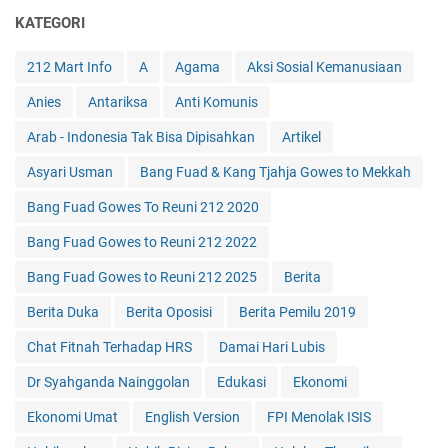
KATEGORI
212 Mart Info
A
Agama
Aksi Sosial Kemanusiaan
Anies
Antariksa
Anti Komunis
Arab - Indonesia Tak Bisa Dipisahkan
Artikel
Asyari Usman
Bang Fuad & Kang Tjahja Gowes to Mekkah
Bang Fuad Gowes To Reuni 212 2020
Bang Fuad Gowes to Reuni 212 2022
Bang Fuad Gowes to Reuni 212 2025
Berita
Berita Duka
Berita Oposisi
Berita Pemilu 2019
Chat Fitnah Terhadap HRS
Damai Hari Lubis
Dr Syahganda Nainggolan
Edukasi
Ekonomi
Ekonomi Umat
English Version
FPI Menolak ISIS