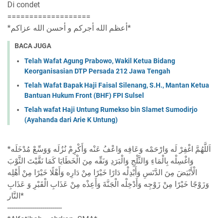
Di condet
===================
*ﺃﻋﻈﻢ ﺍﻟﻠﻪ ﺃﺟﺮﻛﻢ ﻭ ﺃﺣﺴﻦ ﺍﻟﻠﻪ ﻋﺰﺍﻛﻢ*
BACA JUGA
Telah Wafat Agung Prabowo, Wakil Ketua Bidang
Keorganisasian DTP Persada 212 Jawa Tengah
Telah Wafat Bapak Haji Faisal Silenang, S.H., Mantan Ketua
Bantuan Hukum Front (BHF) FPI Sulsel
Telah wafat Haji Untung Rumekso bin Slamet Sumodirjo
(Ayahanda dari Arie K Untung)
*اَللَّهُمَّ اغْفِرْ لَه وَارْحَمْه وَعَافِه وَاعْفُ عَنْه وَأَكْرِمْ نُزُلَه وَوَسِّعْ مُدْخَلَه
وَاغْسِلْه بِالْمَاءِ وَالثَّلْجِ وَالْبَرَدِ وَنَقِّه مِنَ الْخَطَايَا كَمَا نَقَّيْتَ الثَّوْبَ
الْأَبْيَضَ مِنَ الدَّنَسِ وَأَبْدِلْه دَارًا خَيْرًا مِنْ دَارِه وَأَهْلًا خَيْرًا مِنْ أَهْلِه
وَزَوْجًا خَيْرًا مِنْ زَوْجِه وَأَدْخِلْه الْجَنَّةَ وَأَعِذْه مِنْ عَذَابِ الْقَبْرِ وَ عَذَابِ
النَّار*
----------------------------