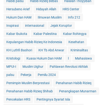
Habib palsu
Habib Rizieq Bebas
Halalan Thoyyiban
Hersubeno Arief
Hidayah Allah
HRS Center
Hukum Dan HAM
Ilmuwan Muslim
Info 212
Inspirasi
internasional
Jejak Koruptor
Kabar Ibukota
Kabar Palestina
Kabar Rohingya
Kepulangan Habib Rizieq Ke Indonesia
Kesehatan
KH Luthfi Bashori
KH Tb Abd Anwar
Kriminalitas
Kristologi
Kuasa Hukum Dan HAM
l
Mahasiswa
MPUI-I
Muslim Uighur
Pahlawan Revolusi Akhlak
palsu
Pekerja
Pemilu 2024
Pemimpin Muslim Berprestasi
Penahanan Habib Rizieq
Penahanan Habib Rizieq Shihab
Penangkapan Munarman
Pencekalan HRS
Pentingnya Syariat Isla