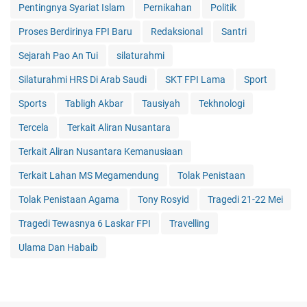
Pentingnya Syariat Islam
Pernikahan
Politik
Proses Berdirinya FPI Baru
Redaksional
Santri
Sejarah Pao An Tui
silaturahmi
Silaturahmi HRS Di Arab Saudi
SKT FPI Lama
Sport
Sports
Tabligh Akbar
Tausiyah
Tekhnologi
Tercela
Terkait Aliran Nusantara
Terkait Aliran Nusantara Kemanusiaan
Terkait Lahan MS Megamendung
Tolak Penistaan
Tolak Penistaan Agama
Tony Rosyid
Tragedi 21-22 Mei
Tragedi Tewasnya 6 Laskar FPI
Travelling
Ulama Dan Habaib