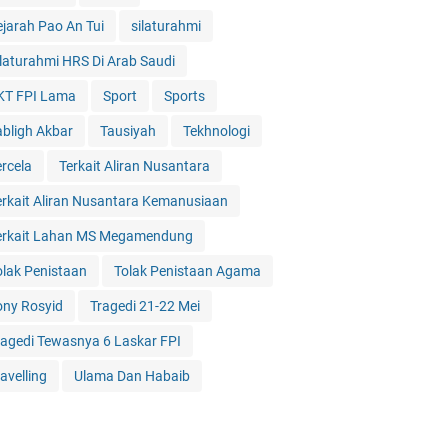
ejarah Pao An Tui
silaturahmi
ilaturahmi HRS Di Arab Saudi
KT FPI Lama
Sport
Sports
abligh Akbar
Tausiyah
Tekhnologi
ercela
Terkait Aliran Nusantara
erkait Aliran Nusantara Kemanusiaan
erkait Lahan MS Megamendung
olak Penistaan
Tolak Penistaan Agama
ony Rosyid
Tragedi 21-22 Mei
ragedi Tewasnya 6 Laskar FPI
avelling
Ulama Dan Habaib