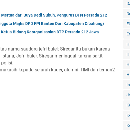
D
D
ar, Mertua dari Buya Dedi Subuh, Pengurus DTN Persada 212
nggota Majlis DPD FPI Banten Dari Kabupaten Cibaliung)
E
l Ketua Bidang Keorganisasian DTP Persada 212 Jawa
E
H
s nama saudara jefri bulek Siregar itu bukan karena
H
 istana, Jefri bulek Siregar meninggal karena sakit,
polisi.
H
rimakasih kepada seluruh kader, alumni HMI dan teman2
H
I
J
K
K
K