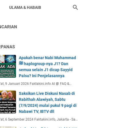
ULAMA & HABAIB
NCARIAN
RPANAS
Apakah benar Nabi Muhammad
ﷺ haplogroup-nya J1? Dan
semua selain J1 dicap Sayyid
Palsu? Ini Penjelasannya
at, 9 Januari 2026 Faktakini.info AI 📘 FAQ &…
Saksikan Live Diskusi Nasab di
Rabithah Alawiyah, Sabtu
(7/9/2024) mulai pukul 9 pagi di
Nabawi TV, IBTV dll
at, 6 September 2024 Faktakini.info, Jakarta - Sa…