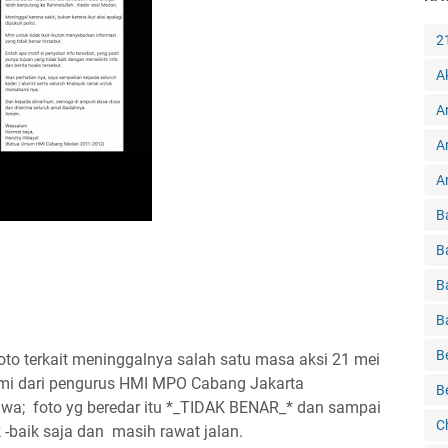
2
A
A
A
Ar
B
B
B
B
B
to terkait meninggalnya salah satu masa aksi 21 mei
ami dari pengurus HMI MPO Cabang Jakarta
B
bahwa; foto yg beredar itu *_TIDAK BENAR_* dan sampai
C
-baik saja dan masih rawat jalan.