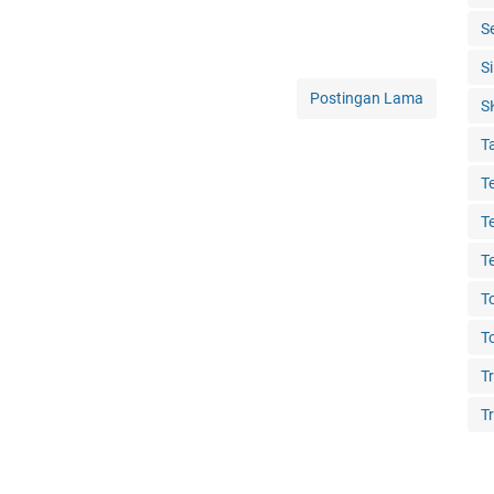
S
S
Postingan Lama
S
T
T
T
T
T
T
T
Tr