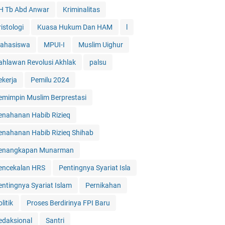
H Tb Abd Anwar
Kriminalitas
istologi
Kuasa Hukum Dan HAM
l
ahasiswa
MPUI-I
Muslim Uighur
ahlawan Revolusi Akhlak
palsu
ekerja
Pemilu 2024
emimpin Muslim Berprestasi
enahanan Habib Rizieq
enahanan Habib Rizieq Shihab
enangkapan Munarman
encekalan HRS
Pentingnya Syariat Isla
entingnya Syariat Islam
Pernikahan
litik
Proses Berdirinya FPI Baru
edaksional
Santri