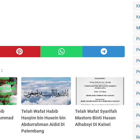
K
Kr
M
P
P
P
 :
P
P
P
P
bib
Telah Wafat Habib
Telah Wafat Syarifah
P
hammad
Hasyim bin Husein bin
Mastoro Binti Hasan
Abdurrahman Aidid Di
Alhabsyi Di Kalsel
Po
Palembang
R