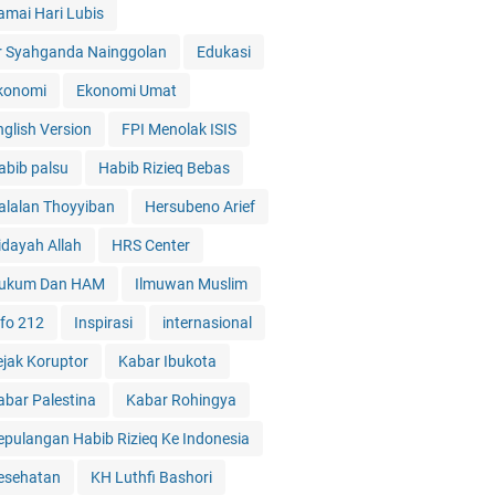
amai Hari Lubis
r Syahganda Nainggolan
Edukasi
konomi
Ekonomi Umat
nglish Version
FPI Menolak ISIS
abib palsu
Habib Rizieq Bebas
alalan Thoyyiban
Hersubeno Arief
idayah Allah
HRS Center
ukum Dan HAM
Ilmuwan Muslim
nfo 212
Inspirasi
internasional
ejak Koruptor
Kabar Ibukota
abar Palestina
Kabar Rohingya
epulangan Habib Rizieq Ke Indonesia
esehatan
KH Luthfi Bashori