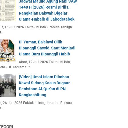
Jadwal Maulid Agung Nabi SAW
1448 H (2026) Resmi Dirilis,
Rangkaian Dakwah Digelar
Ulama-Habaib di Jabodetabek
s, 16 Juli 2026 Faktakini.info - Panitia Tabligh
l…
Di Yaman, Ba'alawi Cilik
Dipanggil Sayyid, Saat Menjadi
Ulama Baru Dipanggil Habib
Ahad, 12 Juli 2026 Faktakini.info,
rta - Di Hadramaut…
[Video] Umat Islam Diimbau
Kawal Sidang Kasus Dugaan
Penistaan Al-Qur'an di PN
Rangkasbitung
, 26 Juli 2026 Faktakini.info, Jakarta - Perkara
a…
TEGORI