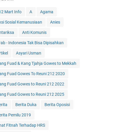
12 Mart Info
A
Agama
ksi Sosial Kemanusiaan
Anies
ntariksa
Anti Komunis
rab - Indonesia Tak Bisa Dipisahkan
tikel
Asyari Usman
ang Fuad & Kang Tjahja Gowes to Mekkah
ang Fuad Gowes To Reuni 212 2020
ang Fuad Gowes to Reuni 212 2022
ang Fuad Gowes to Reuni 212 2025
erita
Berita Duka
Berita Oposisi
erita Pemilu 2019
hat Fitnah Terhadap HRS